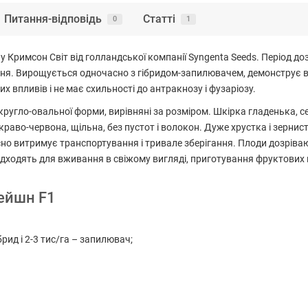
Питання-відповідь
Статті
0
1
у Кримсон Світ від голландської компанії Syngenta Seeds. Період до
ння. Вирощується одночасно з гібридом-запилювачем, демонструє ві
впливів і не має схильності до антракнозу і фузаріозу.
кругло-овальної форми, вирівняні за розміром. Шкірка гладенька, с
аво-червона, щільна, без пустот і волокон. Дуже хрустка і зерниста
но витримує транспортування і тривале зберігання. Плоди дозріваю
дходять для вживання в свіжому вигляді, приготування фруктових на
нейшн F1
брид і 2-3 тис/га – запилювач;