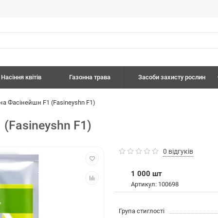
Насіння квітів
Газонна трава
Засоби захисту рослин
на Фасінейшн F1 (Fasineyshn F1)
 (Fasineyshn F1)
0 відгуків
1 000 шт
Артикул: 100698
Група стиглості