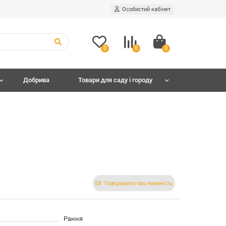
Особистий кабінет
0
0
0
Добрива
Товари для саду і городу
Повідомити про наявність
Рання