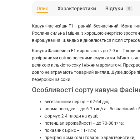
Опис
Характеристики
Відгуки
0
Кавун Фасінейшн F1 – ранній, безнасінний гібрид тип
Рослина сильна і міцна, з хорошою енергією зроста
вирощування. Швидко відновлюється після стресових 
Кавуни Фасінейшн F1 виростають до 7-9 кг. Плоди о
розірваними світло-зеленими смужками. М'якоть яскр
великою кількістю соку і ніжним ароматом. Прекрас
довго не втрачають товарний вигляд. Дуже добре пі
переробки на соки.
Особливості сорту кавуна Фасі
вегетаційний період – 62-64 дні;
норма посадки – до 6-7 тис/га - безнасінний гі
формує 2-4 плоди на кущі;
потенціал врожайності – до 70-80 т/га;
показник Брікс – 11-12%;
прекрасні смакові і товарні характеристики;