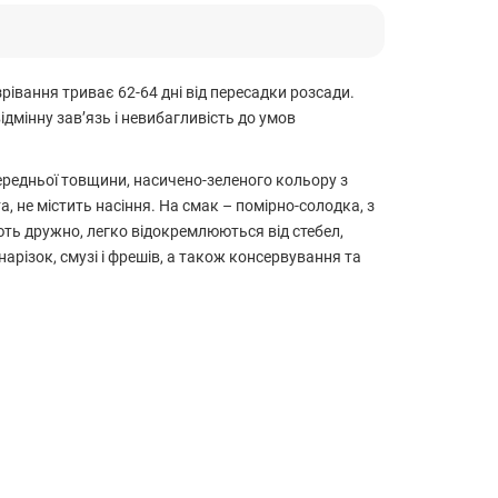
зрівання триває 62-64 дні від пересадки розсади.
дмінну зав’язь і невибагливість до умов
ередньої товщини, насичено-зеленого кольору з
, не містить насіння. На смак – помірно-солодка, з
ть дружно, легко відокремлюються від стебел,
різок, смузі і фрешів, а також консервування та