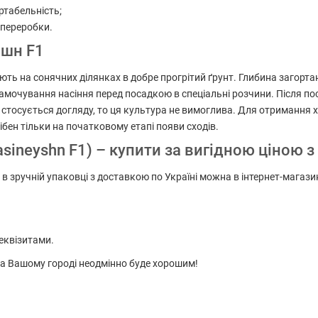
ртабельність;
 переробки.
йшн F1
ть на сонячних ділянках в добре прогрітий ґрунт. Глибина загортан
мочування насіння перед посадкою в спеціальні розчини. Після по
Що стосується догляду, то ця культура не вимоглива. Для отриманн
бен тільки на початковому етапі появи сходів.
sineyshn F1) – купити за вигідною ціною з
 в зручній упаковці з доставкою по Україні можна в інтернет-магази
еквізитами.
 на Вашому городі неодмінно буде хорошим!