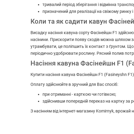
тривалий період зберігання і відмінна транспо
призначений для реалізації на свіжому ринку і
Коли та як садити кавун Фасіне
Висадку насіння кавуна сорту Фасінейшн F1 здійснюю
насінини. Прискорити появу сходів можна шляхом за
утрамбувати, це поліпшить їх контакт з ґрунтом. 
періодично удобрювати рослину. Рясний полив потрі
Насіння кавуна Фасінейшн F1 (Fa
Купити насіння кавуна Фасінейшн F1 (Fasineyshn F1)
Оплату здійснюйте в зручний для Вас спосіб:
при отриманні - карткою чи готівкою;
здійснивши попередній переказ на картку за р
З насінням від інтернет-магазину Komirnyk, врожай