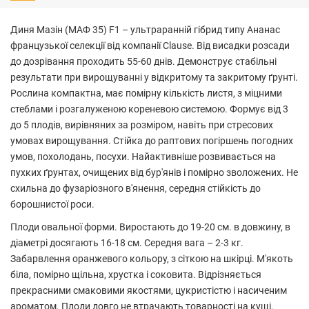
Диня Мазін (МАФ 35) F1 – ультраранній гібрид типу Ананас
французької селекції від компанії Clause. Від висадки розсади
до дозрівання проходить 55-60 днів. Демонструє стабільні
результати при вирощуванні у відкритому та закритому ґрунті.
Рослина компактна, має помірну кількість листя, з міцними
стеблами і розгалуженою кореневою системою. Формує від 3
до 5 плодів, вирівняних за розміром, навіть при стресових
умовах вирощування. Стійка до раптових погіршень погодних
умов, похолодань, посухи. Найактивніше розвивається на
пухких ґрунтах, очищених від бур'янів і помірно зволожених. Не
схильна до фузаріозного в'янення, середня стійкість до
борошнистої роси.
Плоди овальної форми. Виростають до 19-20 см. в довжину, в
діаметрі досягають 16-18 см. Середня вага – 2-3 кг.
Забарвлення оранжевого кольору, з сіткою на шкірці. М'якоть
біла, помірно щільна, хрустка і соковита. Відрізняється
прекрасними смаковими якостями, цукристістю і насиченим
ароматом. Плоди довго не втрачають товарності на кущі,