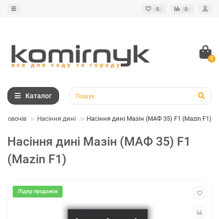
0
0
0
Каталог
ня овочів
Насіння дині
Насіння дині Мазін (МАФ 35) F1 (Mazin F1)
Насіння дині Мазін (МАФ 35) F1
(Mazin F1)
Лідер продажів