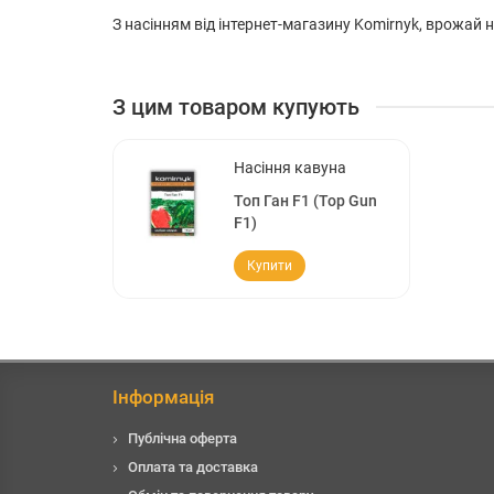
З насінням від інтернет-магазину Komirnyk, врожай
З цим товаром купують
Насіння кавуна
Топ Ган F1 (Top Gun
F1)
Купити
Інформація
Публічна оферта
Оплата та доставка