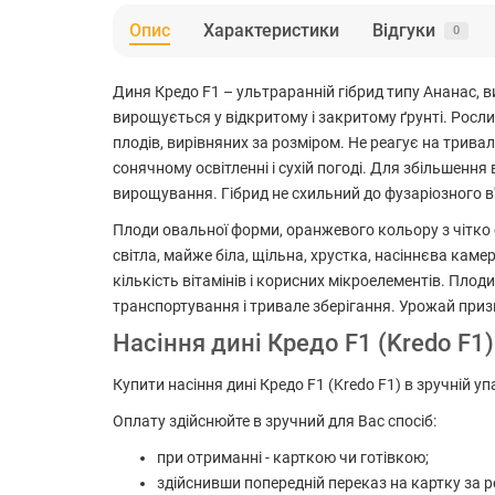
Опис
Характеристики
Відгуки
0
Диня Кредо F1 – ультраранній гібрид типу Ананас, в
вирощується у відкритому і закритому ґрунті. Росл
плодів, вирівняних за розміром. Не реагує на тривал
сонячному освітленні і сухій погоді. Для збільшенн
вирощування. Гібрид не схильний до фузаріозного в'я
Плоди овальної форми, оранжевого кольору з чітко ок
світла, майже біла, щільна, хрустка, насіннєва камер
кількість вітамінів і корисних мікроелементів. Пл
транспортування і тривале зберігання. Урожай призн
Насіння дині Кредо F1 (Kredo F1
Купити насіння дині Кредо F1 (Kredo F1) в зручній у
Оплату здійснюйте в зручний для Вас спосіб:
при отриманні - карткою чи готівкою;
здійснивши попередній переказ на картку за р