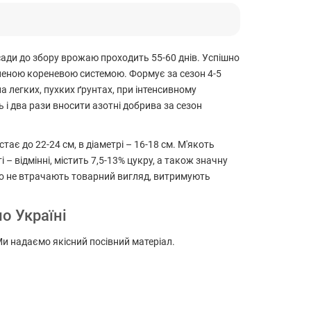
сади до збору врожаю проходить 55-60 днів. Успішно
иненою кореневою системою. Формує за сезон 4-5
а легких, пухких ґрунтах, при інтенсивному
 і два рази вносити азотні добрива за сезон
ає до 22-24 см, в діаметрі – 16-18 см. М'якоть
 – відмінні, містить 7,5-13% цукру, а також значну
вго не втрачають товарний вигляд, витримують
о Україні
 Ми надаємо якісний посівний матеріал.