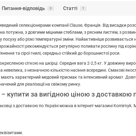
Питання-відповідь
Статті
0
1
иведений селекціонерами компанії Clause, Франція. Від висадки роз
ина потужна, з довгими міцними стеблами, з рясним листям, з розв
у посуху або різкі температурні зміни. Найактивніше розвивається н
я врожайності рекомендується регулярно поливати рослину під корінь
нення та сірої гнилі, середньо стійкий до борошнистої роси.
ресленою сіткою на шкірці. Середня вага 2-2,5 кг. У довжину вирост
а невелика, з незначною кількістю насіння всередині. Смакові якості
оди мають характерний медовий присмак та інтенсивний аромат. До
ачений для реалізації на свіжому ринку.
) – купити за вигідною ціною з доставкою п
паковці з доставкою по Україні можна в інтернет-магазині Komirnyk.
еквізитами.