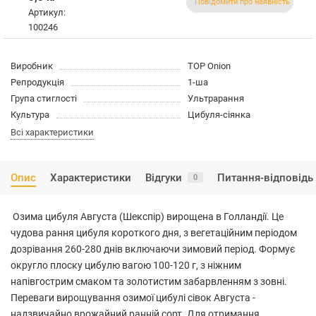
Повідомити про наявність
Артикул:
100246
Виробник
TOP Onion
Репродукція
1-ша
Група стиглості
Ультрарання
Культура
Цибуля-сіянка
Всі характеристики
Опис
Характеристики
Відгуки
Питання-відповідь
0
Озима цибуля Августа (Шекспір) вирощена в Голландії. Це
чудова рання цибуля короткого дня, з вегетаційним періодом
дозрівання 260-280 днів включаючи зимовий період. Формує
округло плоску цибулю вагою 100-120 г, з ніжним
напівгострим смаком та золотистим забарвленням з зовні.
Переваги вирощування озимої цибулі сівок Августа -
надзвичайно врожайний ранній сорт. Для отримання