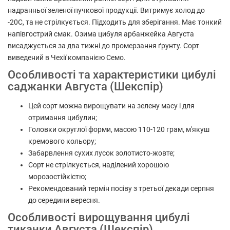
надранньої зеленої пучкової продукції. Витримує холод до
-20С, та не стрілкується. Підходить для зберігання. Має тонкий
напівгострий смак. Озима цибуля арбанжейка Августа
висаджується за два тижні до промерзання ґрунту. Сорт
виведений в Чехії компанією Семо.
Особливості та характеристики цибулі
саджанки Августа (Шекспір)
Цей сорт можна вирощувати на зелену масу і для
отримання цибулин;
Головки округлої форми, масою 110-120 грам, м'якуш
кремового кольору;
Забарвлення сухих лусок золотисто-жовте;
Сорт не стрілкується, наділений хорошою
морозостійкістю;
Рекомендований термін посіву з третьої декади серпня
до середини вересня.
Особливості вирощування цибулі
тиканки Августа (Шекспір)