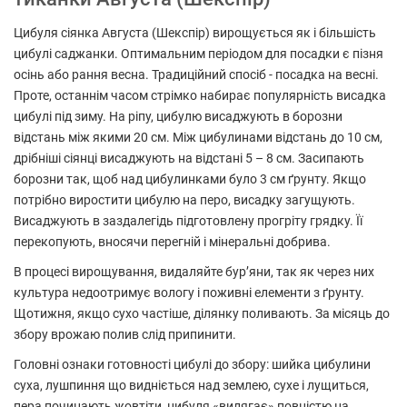
Цибуля сіянка Августа (Шекспір) вирощується як і більшість
цибулі саджанки. Оптимальним періодом для посадки є пізня
осінь або рання весна. Традиційний спосіб - посадка на весні.
Проте, останнім часом стрімко набирає популярність висадка
цибулі під зиму. На ріпу, цибулю висаджують в борозни
відстань між якими 20 см. Між цибулинами відстань до 10 см,
дрібніші сіянці висаджують на відстані 5 – 8 см. Засипають
борозни так, щоб над цибулинками було 3 см ґрунту. Якщо
потрібно виростити цибулю на перо, висадку загущують.
Висаджують в заздалегідь підготовлену прогріту грядку. Її
перекопують, вносячи перегній і мінеральні добрива.
В процесі вирощування, видаляйте бур’яни, так як через них
культура недоотримує вологу і поживні елементи з ґрунту.
Щотижня, якщо сухо частіше, ділянку поливають. За місяць до
збору врожаю полив слід припинити.
Головні ознаки готовності цибулі до збору: шийка цибулини
суха, лушпиння що видніється над землею, сухе і лущиться,
пера починають жовтіти, цибуля «вилягає» повністю на