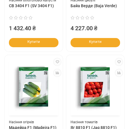
Насіння білоголової капусти
Насіння цибулі
СВ 3404 F1 (SV 3404 F1)
Байа Верде (Baja Verde)
1 432.40 ₴
4 227.00 ₴
Купити
Купити
Насіння огірків
Насіння томатів
Мадейра F1 (Madeira F1)
Яг 8810 F1 (Jag 8810 F1)