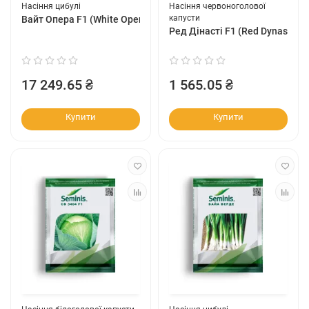
Насіння цибулі
Насіння червоноголової
капусти
Вайт Опера F1 (White Opera F1)
Ред Дінасті F1 (Red Dynasty F1
17 249.65 ₴
1 565.05 ₴
Купити
Купити