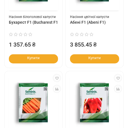
Насіння білоголової капусти
Насіння цвітної капусти
Бухарест F1 (Bucharest F1)
Абені F1 (Abeni F1)
1 357.65 ₴
3 855.45 ₴
Купити
Купити