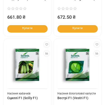
661.80 ₴
672.50 ₴
Купити
Купити
Насіння кабачків
Насіння білоголової капусти
Сциллі F1 (Scilly F1)
Вестрі F1 (Vestri F1)