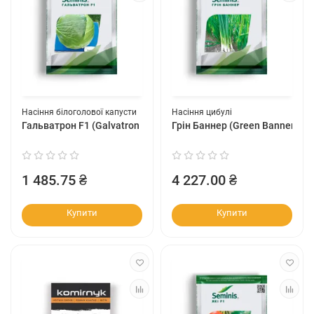
Насіння білоголової капусти
Насіння цибулі
Гальватрон F1 (Galvatron F1)
Грін Баннер (Green Banner)
1 485.75 ₴
4 227.00 ₴
Купити
Купити