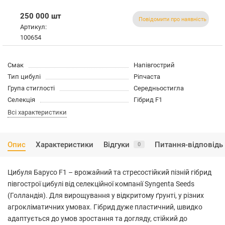
250 000 шт
Повідомити про наявність
Артикул:
100654
Смак
Напівгострий
Тип цибулі
Ріпчаста
Група стиглості
Середньостигла
Селекція
Гібрид F1
Всі характеристики
Опис
Характеристики
Відгуки
Питання-відповідь
0
Цибуля Барусо F1 – врожайний та стресостійкий пізній гібрид
півгострої цибулі від селекційної компанії Syngenta Seeds
(Голландія). Для вирощування у відкритому ґрунті, у різних
агрокліматичних умовах. Гібрид дуже пластичний, швидко
адаптується до умов зростання та догляду, стійкий до