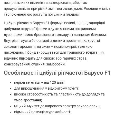
несприятливих впливів та захворювань, зберігає
продуктивність при різкій зміні погодних умов. Рослини міцні, з
гарною енергією росту та потужним плодом.
Цибуля ріпчаста Барусо F1 формує великі, щільні, однорідні
цибулини округлої форми з дуже міцними покривними
лусочками темно-бронзового кольору з глянцевим блиском.
Внутрішні луски білосніжні, з легким прозеленню, хрусткі,
соковиті, ароматні, на смак – помірно-гіркі, з легкою
насолодою. Гібрид вирощується для тривалого зберігання,
відмінно підходить для свіжих або гарячих страв,
консервування, сушіння, заморозки.
Особливості цибулі ріпчастої Барусо F1
період вегетації – від 120 днів;
для вирощування у відкритому ґрунті;
висока стресостійкість та пластичність до догляду та
умов зростання;
міцний імунітет до широкого спектру захворювань;
відмінний потенціал урожайності;