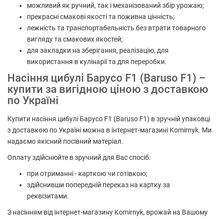
можливий як ручний, так і механізований збір урожаю;
прекрасні смакові якості та поживна цінність;
лежність та транспортабельність без втрати товарного
вигляду та смакових якостей;
для закладки на зберігання, реалізацію, для
використання в кулінарії та для переробки.
Насіння цибулі Барусо F1 (Baruso F1) –
купити за вигідною ціною з доставкою
по Україні
Купити насіння цибулі Барусо F1 (Baruso F1) в зручній упаковці
з доставкою по Україні можна в інтернет-магазині Komirnyk. Ми
надаємо якісний посівний матеріал.
Оплату здійснюйте в зручний для Вас спосіб:
при отриманні - карткою чи готівкою;
здійснивши попередній переказ на картку за
реквізитами.
З насінням від інтернет-магазину Komirnyk, врожай на Вашому