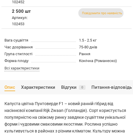
102452
2 500 шт
Повідомити про наявність
Артикул:
102453
Вага суцвіття
1.5 - 2.5 кг
Час дозрівання
75-80 днів
Група стиглості
Рання
Форма плоду
Конічна (Романеско)
Всі характеристики
Опис
Характеристики
Відгуки
Питання-відповідь
0
Капуста цвітна Пунтоверде F1 – новий ранній гібрид від
насіннєвої компанії Rijk Zwaan (Голландія). Сорт користується
популярністю на свіжому ринку завдяки суцвіттям унікальної
форми і чудовими смаковими якостями. Рослина успішно
культивується в районах з різним кліматом. Культуру можна