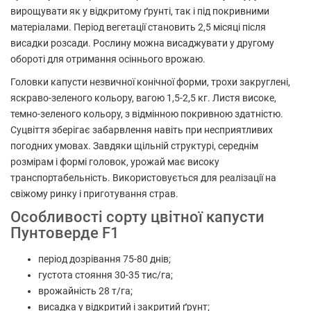
вирощувати як у відкритому ґрунті, так і під покривними
матеріалами. Період вегетації становить 2,5 місяці після
висадки розсади. Рослину можна висаджувати у другому
обороті для отримання осіннього врожаю.
Головки капусти незвичної конічної форми, трохи закруглені,
яскраво-зеленого кольору, вагою 1,5-2,5 кг. Листя високе,
темно-зеленого кольору, з відмінною покривною здатністю.
Суцвіття зберігає забарвлення навіть при несприятливих
погодних умовах. Завдяки щільній структурі, середнім
розмірам і формі головок, урожай має високу
транспортабельність. Використовується для реалізації на
свіжому ринку і приготування страв.
Особливості сорту цвітної капусти
Пунтоверде F1
період дозрівання 75-80 днів;
густота стояння 30-35 тис/га;
врожайність 28 т/га;
висадка у відкритий і закритий ґрунт;