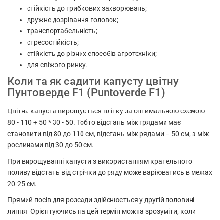
стійкість до грибкових захворювань;
дружне дозрівання головок;
транспортабельність;
стресостійкість;
стійкість до різних способів агротехніки;
для свіжого ринку.
Коли та як садити капусту цвітну
Пунтоверде F1 (Puntoverde F1)
Цвітна капуста вирощується влітку за оптимальною схемою
80 - 110 + 50 * 30 - 50. Тобто відстань між грядами має
становити від 80 до 110 см, відстань між рядами – 50 см, а між
рослинами від 30 до 50 см.
При вирощуванні капусти з використанням крапельного
поливу відстань від стрічки до ряду може варіюватись в межах
20-25 см.
Прямий посів для розсади здійснюється у другій половині
липня. Орієнтуючись на цей термін можна зрозуміти, коли