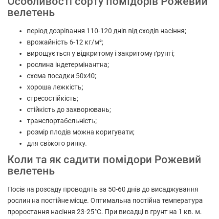
Особливості сорту помідорів Рожевий
велетень
період дозрівання 110-120 днів від сходів насіння;
врожайність 6-12 кг/м²;
вирощується у відкритому і закритому ґрунті;
рослина індетермінантна;
схема посадки 50х40;
хороша лежкість;
стресостійкість;
стійкість до захворювань;
транспортабельність;
розмір плодів можна коригувати;
для свіжого ринку.
Коли та як садити помідори Рожевий
велетень
Посів на розсаду проводять за 50-60 днів до висаджування
рослин на постійне місце. Оптимальна постійна температура
проростання насіння 23-25°С. При висадці в грунт на 1 кв. м.