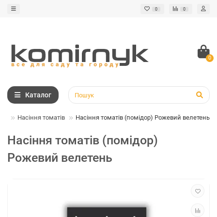
0
0
0
Каталог
чів
Насіння томатів
Насіння томатів (помідор) Рожевий велетень
Насіння томатів (помідор)
Рожевий велетень