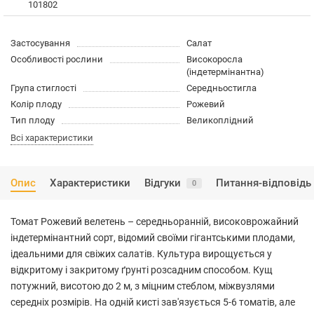
101802
Застосування
Салат
Особливості рослини
Високоросла
(індетермінантна)
Група стиглості
Середньостигла
Колір плоду
Рожевий
Тип плоду
Великоплідний
Всі характеристики
Опис
Характеристики
Відгуки
Питання-відповідь
0
Томат Рожевий велетень – середньоранній, високоврожайний
індетермінантний сорт, відомий своїми гігантськими плодами,
ідеальними для свіжих салатів. Культура вирощується у
відкритому і закритому ґрунті розсадним способом. Кущ
потужний, висотою до 2 м, з міцним стеблом, міжвузлями
середніх розмірів. На одній кисті зав'язується 5-6 томатів, але