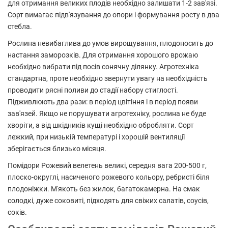
для отримання великих плодів необхідно залишати 1-2 зав'язі.
Сорт вимагає підв'язування до опори і формування росту в два
стебла.
Рослина невибаглива до умов вирощування, плодоносить до
настання заморозків. Для отримання хорошого врожаю
необхідно вибрати під посів сонячну ділянку. Агротехніка
стандартна, проте необхідно звернути увагу на необхідність
проводити рясні поливи до стадії набору стиглості.
Підживлюють два рази: в період цвітіння і в період появи
зав'язей. Якщо не порушувати агротехніку, рослина не буде
хворіти, а від шкідників кущі необхідно обробляти. Сорт
лежкий, при низькій температурі і хорошій вентиляції
зберігається близько місяця.
Помідори Рожевий велетень великі, середня вага 200-500 г,
плоско-округлі, насиченого рожевого кольору, ребристі біля
плодоніжки. М'якоть без жилок, багатокамерна. На смак
солодкі, дуже соковиті, підходять для свіжих салатів, соусів,
соків.