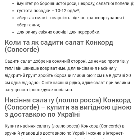
імунітет до борошнистої роси, некрозу, салатної попелиці;
густота посадки – 10-12 од/м²;
зберігає смак і товарність під час транспортування і
зберігання;
для ринку свіжих овочів і для переробки.
Коли та як садити салат Конкорд
(Concorde)
Садити салат добре на сонячній стороні, де немає протягів, у
теплі він швидше дозріватиме. Для висівання насіння у
відкритий ґрунт зробіть борозни глибиною 2 см на відстані 20
см одна від одної. Сійте насіння рідко, адже салат при великій
загущеності росте дуже повільно.
Насіння салату (лолло росса) Конкорд
(Concorde) – купити за вигідною ціною
з доставкою по Україні
Купити насіння салату (лолло росса) Конкорд (Concorde) в
зручній упаковці з доставкою по Україні можна в інтернет-