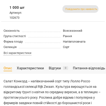
1 000 шт
Повідомити про наявність
Артикул:
102673
Сезонність
Всесезонний
Група стиглості
Рання
Форма плоду
Напівголовчата
Селекція
Сорт
Всі характеристики
Опис
Характеристики
Відгуки
Питання-відповідь
0
Салат Конкорд – напівкачанний сорт типу Лолло Россо
голландської селекції Rijk Zwaan. Культура вирощується на
відкритому ґрунті з квітня по середину вересня, а в теплицях –
протягом усього року. Рослина добре відома і популярна у
фермерів завдяки повній стійкості до борошнистої роси і