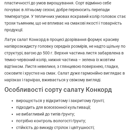
пластичності до умов вирощування. Сорт відмінно себе
почуває в літньому сезоні, добре переносить перепади
температури. У тепличних умовах яскравий колір головок стає
трохи тьмяним, що не впливає на смакові якості і товарність
продукції.
Латук салат Конкорд в процесі дозрівання формує красиву
напіврозкидисту головку середніх розмірів, не надто щільну по
структурі, вагою до 500 г. Верхня частина листя забарвлена в
темно-червоний колір, нижня частина – зелена із жовтим
відтінком. Листя невелике, з глянцевою поверхнею, гладке,
соковите і хрустке на смак. Салат дуже гармонійно виглядає в
нарізках і гарнірах, вживається у свіжому вигляді.
Особливості сорту салату Конкорд
вирощується у відкритому і закритому ґрунті;
підходить для всесезонної культивації;
не вибагливий до типів ґрунту;
потрібно контроль вологості ґрунту;
стійкість до викиду стрілок і цвітушності;