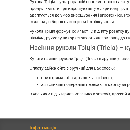
Рукола Тріція – ультраранній сорт листового салату
продуктивність при вирощуванні у відкритому ґрунті
адаптується до умов вирощування і агротехніки. Рос
схильна до борошнистої роси і стрілкування.
Рукола Тріція формує компактну, підняту розетку ву
відмінні, рукколу використовують як приправу до гар
Насіння руколи Тріція (Tricia) –
Купити насіння руколи Тріція (Tricia) в зручній упа
Оплату здійснюйте в зручний для Вас спосіб:
при отриманні - карткою чи готівкою;
здійснивши попередній переказ на картку за р
З насінням від інтернет-магазину Komirnyk, врожай
Інформація