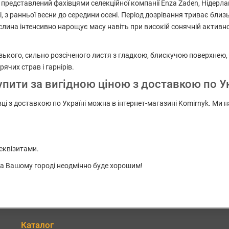
, представлений фахівцями селекційної компанії Enza Zaden, Нідерл
, з ранньої весни до середини осені. Період дозрівання триває близ
лина інтенсивно нарощує масу навіть при високій сонячній активнос
зького, сильно розсіченого листя з гладкою, блискучою поверхнею, 
ячих страв і гарнірів.
 купити за вигідною ціною з доставкою по У
ковці з доставкою по Україні можна в інтернет-магазині Komirnyk. Ми
еквізитами.
 на Вашому городі неодмінно буде хорошим!
Каталог