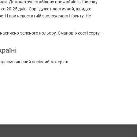
анди. Демонструє стабільну врожайність і високу
ько 20-25 днів. Сорт дуже пластичний, швидко
ті і при недостатній зволоженості ґрунту. Не
насичено-зеленого кольору. Смакові якості сорту –
країні
 надаємо якісний посівний матеріал.