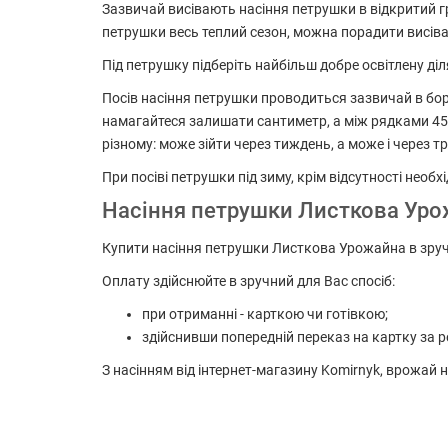
Зазвичай висівають насіння петрушки в відкритий гру
петрушки весь теплий сезон, можна порадити висівати
Під петрушку підберіть найбільш добре освітлену д
Посів насіння петрушки проводиться зазвичай в бор
намагайтеся залишати сантиметр, а між рядками 45-
різному: може зійти через тиждень, а може і через тр
При посіві петрушки під зиму, крім відсутності необх
Насіння петрушки Листкова Урож
Купити насіння петрушки Листкова Урожайна в зручн
Оплату здійснюйте в зручний для Вас спосіб:
при отриманні - карткою чи готівкою;
здійснивши попередній переказ на картку за р
З насінням від інтернет-магазину Komirnyk, врожай