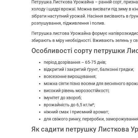
Петрушка Листкова Урожайна – ранній сорт, призначе
холоду і щедрі врожаї. Можна висівати під зиму в 
зібрати наступний урожай. Насіння висівають в ґру
розпушування, підживлення і полив.
Петрушка листова Урожайна формує напіврозкидисту 
збирають в міру необхідності. Вживають зелень у с
Особливості сорту петрушки Ли
період дозрівання – 65-75 днів;
відкритий і закритий ґрунт, балконні грядки;
всесезонне вирощування;
можна сіяти пізно восени для весняного врож
високий рівень морозостійкості;
імунітет до хвороб;
врожайність до 6,5 кг/м²;
ніжний смак і приємний аромат;
для свіжого ринку, переробки, заморожування
Як садити петрушку Листкова У