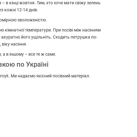
– в кінці жовтня. Тим, хто хоче мати свіжу зелень
з кожні 12-14 днів.
 помірною зволоженістю.
ю кімнатної температури. При посіві між насінням
 акуратно його ущільніть. Сходить петрушка по-
 віку насіння.
, а в іншому – все те ж саме.
вкою по Україні
rnyk. Ми надаємо якісний посівний матеріал.