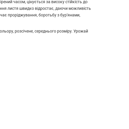
рений часом, цінується за високу стійкість до
зання листя швидко відростає, даючи можливість
ючає проріджування, боротьбу з бур'янами,
льору, розсічене, середнього розміру. Урожай