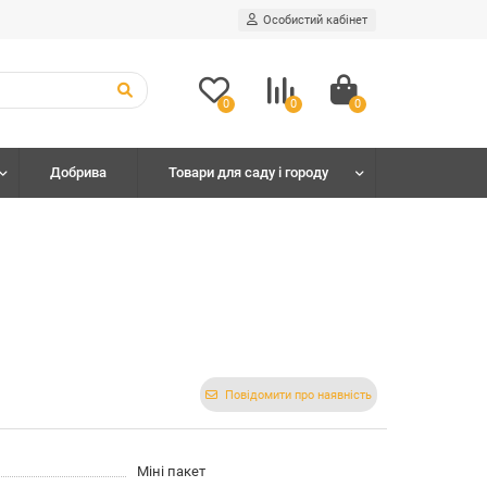
Особистий кабінет
0
0
0
Добрива
Товари для саду і городу
Повідомити про наявність
Міні пакет