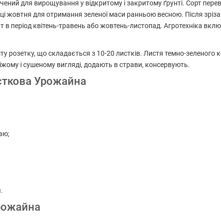
ний для вирощування у відкритому і закритому ґрунті. Сорт переві
кінці жовтня для отримання зеленої маси ранньою весною. Після зрі
нт в період квітень-травень або жовтень-листопад. Агротехніка вкл
розетку, що складається з 10-20 листків. Листя темно-зеленого ко
віжому і сушеному вигляді, додають в страви, консервують.
сткова Урожайна
аю;
.
рожайна