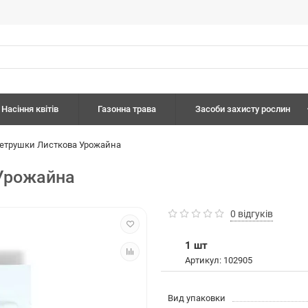
Насіння квітів
Газонна трава
Засоби захисту рослин
петрушки Листкова Урожайна
 Урожайна
0 відгуків
1 шт
Артикул: 102905
Вид упаковки