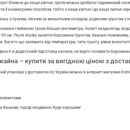
нт ближче до кінця квітня, проте можна зробити і підзимовий посів 
 її конвеєрним способом, тобто з кінця квітня і до кінця липня чере
ілянку з пухким, легким за механічним складом, родючим грунтом з
озенки глибиною трохи більше сантиметра, политі заздалегідь водо
55 см. Після посіву засипте борозенки ґрунтом, бажано поживним, і
и. Багато що залежить від температури, типу грунту, рівня вологості,
ідності в додатковій підготовці насіння, не варто поливати борозенки
айна – купити за вигідною ціною з доста
ій упаковці з доставкою по Україні можна в інтернет-магазині Komi
еквізитами.
 на Вашому городі неодмінно буде хорошим!