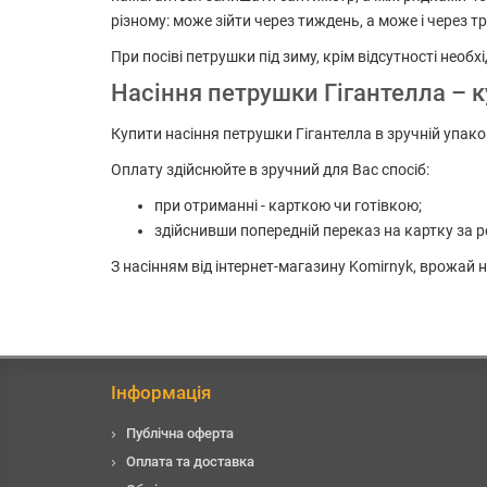
різному: може зійти через тиждень, а може і через тр
При посіві петрушки під зиму, крім відсутності необх
Насіння петрушки Гігантелла – к
Купити насіння петрушки Гігантелла в зручній упако
Оплату здійснюйте в зручний для Вас спосіб:
при отриманні - карткою чи готівкою;
здійснивши попередній переказ на картку за р
З насінням від інтернет-магазину Komirnyk, врожай
Інформація
Публічна оферта
Оплата та доставка