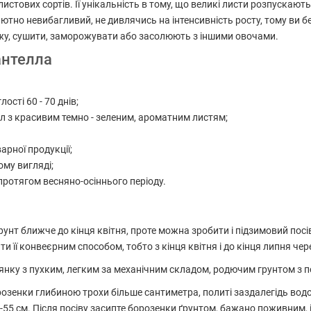
стових сортів. Її унікальність в тому, що великі листи розпускают
олютно невибагливий, не дивлячись на інтенсивність росту, тому ви 
 їжу, сушити, заморожувати або засолюють з іншими овочами.
антелла
лості 60 - 70 днів;
ел з красивим темно - зеленим, ароматним листям;
варної продукції;
ому вигляді;
протягом весняно-осіннього періоду.
нт ближче до кінця квітня, проте можна зробити і підзимовий посів 
 її конвеєрним способом, тобто з кінця квітня і до кінця липня чере
ілянку з пухким, легким за механічним складом, родючим грунтом з
озенки глибиною трохи більше сантиметра, политі заздалегідь водо
55 см. Після посіву засипте борозенки ґрунтом, бажано поживним, і