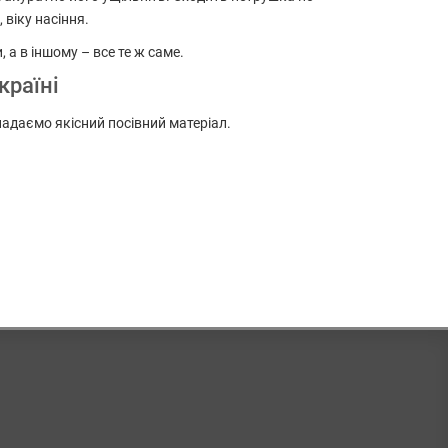
 віку насіння.
, а в іншому – все те ж саме.
країні
надаємо якісний посівний матеріал.