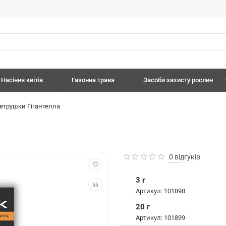
Насіння квітів
Газонна трава
Засоби захисту рослин
етрушки Гігантелла
0 відгуків
3 г
Артикул: 101898
20 г
Артикул: 101899