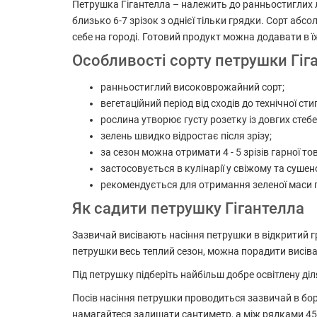
Петрушка Гігантелла – належить до ранньостиглих ли
близько 6-7 зрізок з однієї тільки грядки. Сорт абс
себе на городі. Готовий продукт можна додавати в
Особливості сорту петрушки Гіг
ранньостиглий високоврожайний сорт;
вегетаційний період від сходів до технічної стиг
рослина утворює густу розетку із довгих стеб
зелень швидко відростає після зрізу;
за сезон можна отримати 4 - 5 зрізів гарної то
застосовується в кулінарії у свіжому та сушен
рекомендується для отримання зеленої маси 
Як садити петрушку Гігантелла
Зазвичай висівають насіння петрушки в відкритий гру
петрушки весь теплий сезон, можна порадити висівати
Під петрушку підберіть найбільш добре освітлену д
Посів насіння петрушки проводиться зазвичай в бор
намагайтеся залишати сантиметр, а між рядками 45-