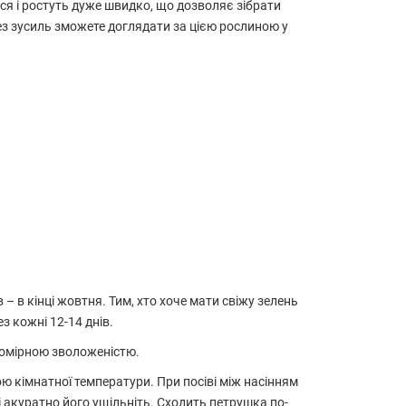
ься і ростуть дуже швидко, що дозволяє зібрати
без зусиль зможете доглядати за цією рослиною у
– в кінці жовтня. Тим, хто хоче мати свіжу зелень
з кожні 12-14 днів.
 помірною зволоженістю.
ю кімнатної температури. При посіві між насінням
 акуратно його ущільніть. Сходить петрушка по-