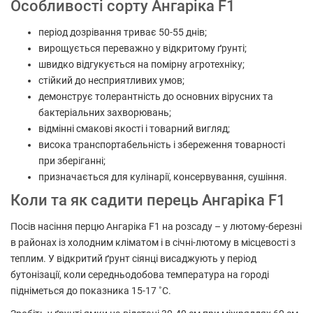
Особливості сорту Ангаріка F1
період дозрівання триває 50-55 днів;
вирощується переважно у відкритому ґрунті;
швидко відгукується на помірну агротехніку;
стійкий до несприятливих умов;
демонструє толерантність до основних вірусних та
бактеріальних захворювань;
відмінні смакові якості і товарний вигляд;
висока транспортабельність і збереження товарності
при зберіганні;
призначається для кулінарії, консервування, сушіння.
Коли та як садити перець Ангаріка F1
Посів насіння перцю Ангаріка F1 на розсаду – у лютому-березні
в районах із холодним кліматом і в січні-лютому в місцевості з
теплим. У відкритий ґрунт сіянці висаджують у період
бутонізації, коли середньодобова температура на городі
підніметься до показника 15-17 ˚C.