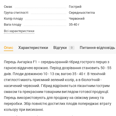
Смак
Гострий
Група стиглості
Середньостигла
Колір плоду
Червоний
Вага плоду
35-40 г
Всі характеристики
Опис
Характеристики
Відгуки
Питання-відповідь
0
Перець Ангаріка F1 – середньоранній гібрид гострого перцю з
гарною віддачею врожаю. Період дозрівання становить 50 - 55
днів. Плоди довжиною 10 - 13 см, вагою 35 - 40 г. В технічній
стиглості мають приємний зелений колір, а в біологічній -
насичений червоний. Гібрид відрізняється пікантним гострим
смаком та прекрасним товарним виглядом готової продукції.
Перець використовують для продажу на свіжому ринку та
переробки. Збір повністю достиглих плодів попереджає втрату
кольору при висиханні.