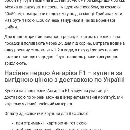
Зробіть у ґрунті ямки на відстані 30-40 см при міжряддях 60 см.
Можна висаджувати перець гніздовим способом, за схемою
50х50 см, поміщаючи в одну ямку по два сіянці. Глибина ямки
має бути такою, щоб сіянець занурився в неї до кореневої
шийки.
Для кращої приживлюваності розсади гострого перцю після
посадки її поливають через 2-3 дня під корінь. Витрата води на
одну рослину становлять 1-2 л води, а в суху і жарку погоду
поливи проводять щодня. Ґрунт навколо рослин регулярно
зрихлюють.
Насіння перцю Ангаріка F1 – купити за
вигідною ціною з доставкою по Україні
Купити насіння перцю Ангаріка F1 в зручній упаковці з
доставкою по Україні можна в інтернет-магазині Komirnyk. Ми
надаємо якісний посівний матеріал.
Оплату здійснюйте в зручний для Вас спосіб:
при отриманні - карткою чи готівкою;
здійснивши попередній переказ на картку за