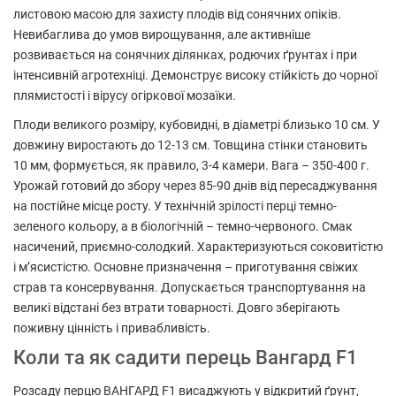
листовою масою для захисту плодів від сонячних опіків.
Невибаглива до умов вирощування, але активніше
розвивається на сонячних ділянках, родючих ґрунтах і при
інтенсивній агротехніці. Демонструє високу стійкість до чорної
плямистості і вірусу огіркової мозаїки.
Плоди великого розміру, кубовидні, в діаметрі близько 10 см. У
довжину виростають до 12-13 см. Товщина стінки становить
10 мм, формується, як правило, 3-4 камери. Вага – 350-400 г.
Урожай готовий до збору через 85-90 днів від пересаджування
на постійне місце росту. У технічній зрілості перці темно-
зеленого кольору, а в біологічній – темно-червоного. Смак
насичений, приємно-солодкий. Характеризуються соковитістю
і м’ясистістю. Основне призначення – приготування свіжих
страв та консервування. Допускається транспортування на
великі відстані без втрати товарності. Довго зберігають
поживну цінність і привабливість.
Коли та як садити перець Вангард F1
Розсаду перцю ВАНГАРД F1 висаджують у відкритий ґрунт,