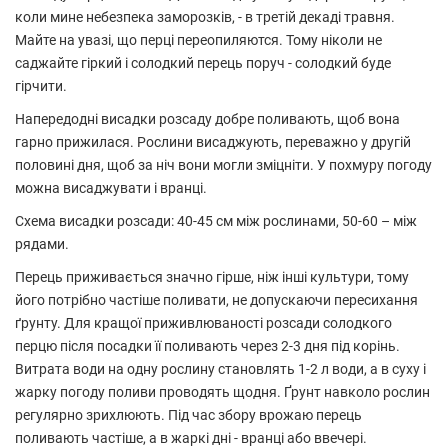
коли мине небезпека заморозків, - в третій декаді травня.
Майте на увазі, що перці переопиляются. Тому ніколи не
саджайте гіркий і солодкий перець поруч - солодкий буде
гірчити.
Напередодні висадки розсаду добре поливають, щоб вона
гарно прижилася. Рослини висаджують, переважно у другій
половині дня, щоб за ніч вони могли зміцніти. У похмуру погоду
можна висаджувати і вранці.
Схема висадки розсади: 40-45 см між рослинами, 50-60 – між
рядами.
Перець приживається значно гірше, ніж інші культури, тому
його потрібно частіше поливати, не допускаючи пересихання
ґрунту. Для кращої приживлюваності розсади солодкого
перцю після посадки її поливають через 2-3 дня під корінь.
Витрата води на одну рослину становлять 1-2 л води, а в суху і
жарку погоду поливи проводять щодня. Ґрунт навколо рослин
регулярно зрихлюють. Під час збору врожаю перець
поливають частіше, а в жаркі дні - вранці або ввечері.