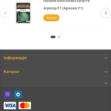
Насіння білоголової капусти
Агресор F1 (Agressor F1)
Купити
Інформація
Каталог