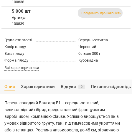
100838
5 000 шт
Повідомити про наявність
Артикул:
100839
Група стиглості
Середньостигла
Колір плоду
Червоний
Вага плоду
більше 300 г
Форма плоду
Кубовидна
Всі характеристики
Опис
Характеристики
Відгуки
Питання-відповідь
0
Перець солодкий Вангард F1 – середньостиглий,
великоплідний гібрид, представлений французьким
виробником, компанією Clause. Успішно вирощується як в
умовах відкритого ґрунту, так і під тимчасовими укриттями
або в теплицях. Рослина низькоросла, до 45 см, зі значною