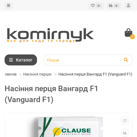
0
0
0
Каталог
ня овочів
Насіння перцю
Насіння перця Вангард F1 (Vanguard F1)
Насіння перця Вангард F1
(Vanguard F1)