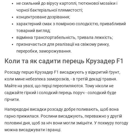
не схильний до вірусу картоплі, тютюнової мозаїки і
чорної бактеріальної плямистості;
концентроване дозрівання;
характерний смак з помірною солодкістю, привабливий
товарний вигляд;
відмінна транспортабельність, тривала лежкість;
призначається для реалізації на свіжому ринку,
переробки, заморожування.
Коли та як садити перець Крузадер F1
Розсаду перцю Крузадер F1 висаджують у відкритий ґрунт,
коли мине небезпека заморозків, - в третій декаді травня.
Майте на увазі, що перці переопиляются. Тому ніколи не
саджайте гіркий і солодкий перець поруч - солодкий буде
гірчити.
Напередодні висадки розсаду добре поливають, щоб вона
гарно прижилася. Рослини висаджують, переважно у другій
половині дня, щоб за ніч вони могли зміцніти. У похмуру погоду
можна висаджувати і вранці.