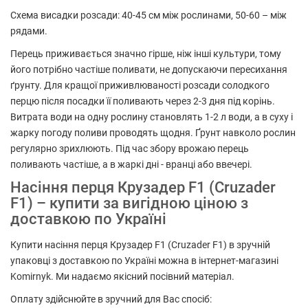
Схема висадки розсади: 40-45 см між рослинами, 50-60 – між
рядами.
Перець приживається значно гірше, ніж інші культури, тому
його потрібно частіше поливати, не допускаючи пересихання
ґрунту. Для кращої приживлюваності розсади солодкого
перцю після посадки її поливають через 2-3 дня під корінь.
Витрата води на одну рослину становлять 1-2 л води, а в суху і
жарку погоду поливи проводять щодня. Ґрунт навколо рослин
регулярно зрихлюють. Під час збору врожаю перець
поливають частіше, а в жаркі дні - вранці або ввечері.
Насіння перця Крузадер F1 (Cruzader
F1) – купити за вигідною ціною з
доставкою по Україні
Купити насіння перця Крузадер F1 (Cruzader F1) в зручній
упаковці з доставкою по Україні можна в інтернет-магазині
Komirnyk. Ми надаємо якісний посівний матеріал.
Оплату здійснюйте в зручний для Вас спосіб: