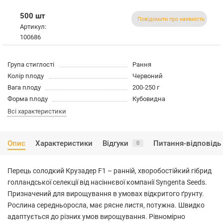
500 шт
Повідомити про наявність
Артикул:
100686
Група стиглості
Рання
Колір плоду
Червоний
Вага плоду
200-250 г
Форма плоду
Кубовидна
Всі характеристики
Опис
Характеристики
Відгуки
Питання-відповідь
0
Перець солодкий Крузадер F1 – ранній, хворобостійкий гібрид
голландської селекції від насіннєвої компанії Syngenta Seeds.
Призначений для вирощування в умовах відкритого ґрунту.
Рослина середньоросла, має рясне листя, потужна. Швидко
адаптується до різних умов вирощування. Рівномірно