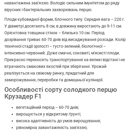
навантажена зав'яззю. Володіє сильним імунітетом до ряду
вірусних і бактеріальних захворювань перцю.
Плоди кубовидної форми, блочного типу. Середня вага – 220 г.
У діаметрі досягають 8 см, в довжину виростають до 9-11 см.
Орієнтовна товщина стінок – близько 10 см. Період
дозрівання триває 60-70 днів від висаджування розсади. Колір
технічної стадії зрілості – густо-зелений, біологічної –
інтенсивно-червоний. Дуже смачні, соковиті, м'ясисті плоди.
Прекрасно переносять транспортування на великі відстані і не
втрачають смакових якостей при зберіганні. Урожай
реалізується на свіжому ринку, придатний для
заморожування, переробки та домашньої кулінарії.
Особливості сорту солодкого перцю
Крузадер F1
вегетаційний період – 60-70 днів;
вирощується у відкритому ґрунті;
висока адаптивність до умов вирощування;
рівномірна завантаженість зав'яззю;