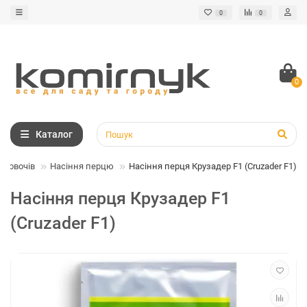
0
0
0
Каталог
я овочів
Насіння перцю
Насіння перця Крузадер F1 (Cruzader F1)
Насіння перця Крузадер F1
(Cruzader F1)