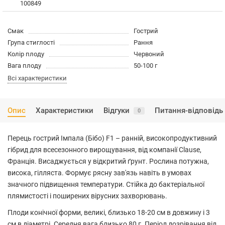
100849
Смак
Гострий
Група стиглості
Рання
Колір плоду
Червоний
Вага плоду
50-100 г
Всі характеристики
Опис
Характеристики
Відгуки
Питання-відповідь
0
Перець гострий Імпала (Бібо) F1 – ранній, високопродуктивний
гібрид для всесезонного вирощування, від компанії Clause,
Франція. Висаджується у відкритий ґрунт. Рослина потужна,
висока, гілляста. Формує рясну зав'язь навіть в умовах
значного підвищення температури. Стійка до бактеріальної
плямистості і поширених вірусних захворювань.
Плоди конічної форми, великі, близько 18-20 см в довжину і 3
см в діаметрі. Середня вага близько 80 г. Період дозрівання від