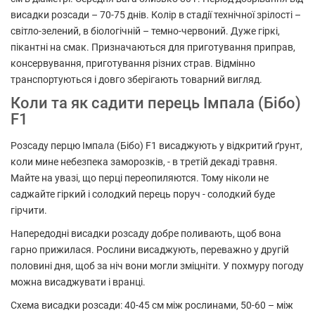
висадки розсади – 70-75 днів. Колір в стадії технічної зрілості –
світло-зелений, в біологічній – темно-червоний. Дуже гіркі,
пікантні на смак. Призначаються для приготування приправ,
консервування, приготування різних страв. Відмінно
транспортуються і довго зберігають товарний вигляд.
Коли та як садити перець Імпала (Бібо)
F1
Розсаду перцю Імпала (Бібо) F1 висаджують у відкритий ґрунт,
коли мине небезпека заморозків, - в третій декаді травня.
Майте на увазі, що перці переопиляются. Тому ніколи не
саджайте гіркий і солодкий перець поруч - солодкий буде
гірчити.
Напередодні висадки розсаду добре поливають, щоб вона
гарно прижилася. Рослини висаджують, переважно у другій
половині дня, щоб за ніч вони могли зміцніти. У похмуру погоду
можна висаджувати і вранці.
Схема висадки розсади: 40-45 см між рослинами, 50-60 – між