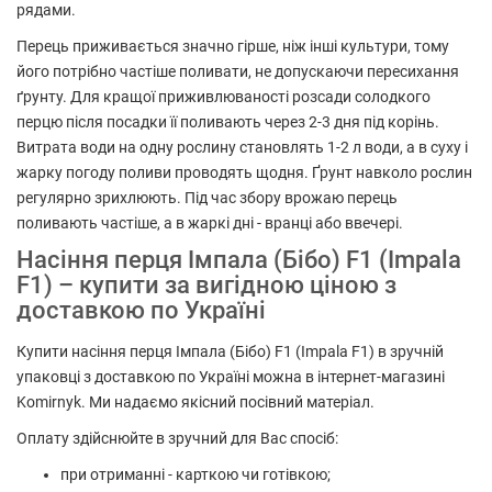
рядами.
Перець приживається значно гірше, ніж інші культури, тому
його потрібно частіше поливати, не допускаючи пересихання
ґрунту. Для кращої приживлюваності розсади солодкого
перцю після посадки її поливають через 2-3 дня під корінь.
Витрата води на одну рослину становлять 1-2 л води, а в суху і
жарку погоду поливи проводять щодня. Ґрунт навколо рослин
регулярно зрихлюють. Під час збору врожаю перець
поливають частіше, а в жаркі дні - вранці або ввечері.
Насіння перця Імпала (Бібо) F1 (Impala
F1) – купити за вигідною ціною з
доставкою по Україні
Купити насіння перця Імпала (Бібо) F1 (Impala F1) в зручній
упаковці з доставкою по Україні можна в інтернет-магазині
Komirnyk. Ми надаємо якісний посівний матеріал.
Оплату здійснюйте в зручний для Вас спосіб:
при отриманні - карткою чи готівкою;