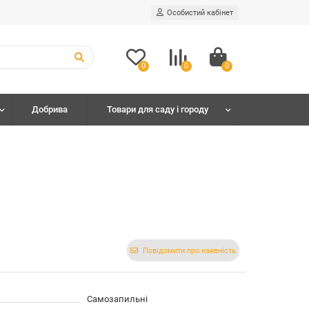
Особистий кабінет
0
0
0
Добрива
Товари для саду і городу
Повідомити про наявність
Самозапильні