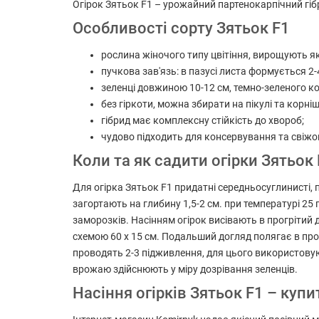
Огірок Зятьок F1 – урожайний партенокарпічний гібри
Особливості сорту Зятьок F1
рослина жіночого типу цвітіння, вирощують як 
пучкова зав'язь: в пазусі листа формується 2-4,
зеленці довжиною 10-12 см, темно-зеленого к
без гіркоти, можна збирати на пікулі та корні
гібрид має комплексну стійкість до хвороб;
чудово підходить для консервування та свіж
Коли та як садити огірки Зятьок
Для огірка Зятьок F1 придатні середньосуглинисті,
загортають на глибину 1,5-2 см. при температурі 25
заморозків. Насінням огірок висівають в прогрітий 
схемою 60 х 15 см. Подальший догляд полягає в пропо
проводять 2-3 підживлення, для цього використову
врожаю здійснюють у міру дозрівання зеленців.
Насіння огірків Зятьок F1 – куп