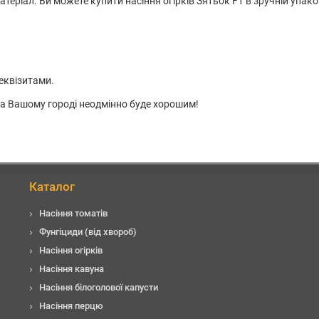
атеріал. Ви можете купити насіння огірків Зятьок F1 в зручній упак
еквізитами.
 на Вашому городі неодмінно буде хорошим!
Каталог
Насіння томатів
Фунгіциди (від хвороб)
Насіння огірків
Насіння кавуна
Насіння білоголової капусти
Насіння перцю