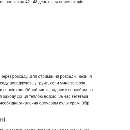
 настає на 42 - 48 день після появи сходів.
 через розсаду. Для отримання розсади, насіння
озсаду висаджують у грунт, коли мине загроза
 укрити плівкою. Обробляють рядовим способом, за
я заходу сонця теплою водою. За час вегетації
 необхідне живлення овочевим культурам. Збір
ні