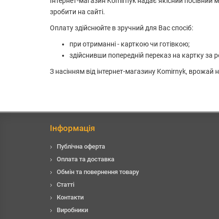
Інтернет-магазин Komirnyk надає якісний посівний м
зробити на сайті.
Оплату здійснюйте в зручний для Вас спосіб:
при отриманні - карткою чи готівкою;
здійснивши попередній переказ на картку за р
З насінням від інтернет-магазину Komirnyk, врожай
Інформація
Публічна оферта
Оплата та доставка
Обмін та повернення товару
Статті
Контакти
Виробники