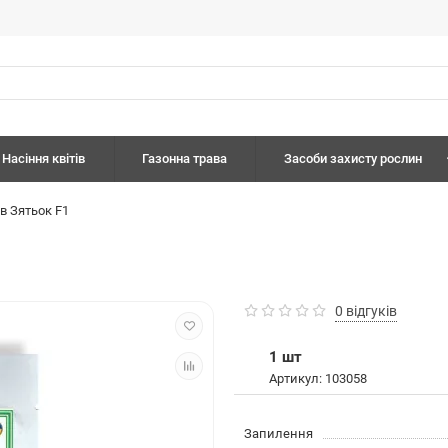
Насіння квітів
Газонна трава
Засоби захисту рослин
ів Зятьок F1
0 відгуків
1 шт
Артикул: 103058
Запилення