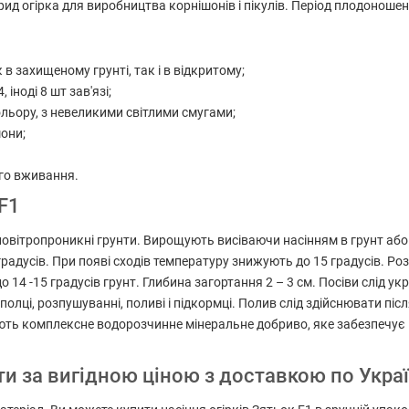
д огірка для виробництва корнішонів і пікулів. Період плодоношення
в захищеному грунті, так і в відкритому;
 іноді 8 шт зав'язі;
ольору, з невеликими світлими смугами;
шони;
ого вживання.
 F1
 повітропроникні грунти. Вирощують висіваючи насінням в грунт або
 градусів. При появі сходів температуру знижують до 15 градусів. Р
до 14 -15 градусів грунт. Глибина загортання 2 – 3 см. Посіви слід
лці, розпушуванні, поливі і підкормці. Полив слід здійснювати післ
ють комплексне водорозчинне мінеральне добриво, яке забезпечує
ити за вигідною ціною з доставкою по Украї