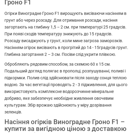
Гроно F1
Огірки Виноградне Гроно F1 вирощують висіваючи насінням в
грунт або через розсаду. Для отримання розсади, насіння
загортають на глибину 1,5 – 2 см. при температурі 25 градусів.
При появі сходів температуру знижують до 15 градусів.
Розсаду висаджують у грунт, коли мине загроза заморозків.
Насінням огірок висівають в прогрітий до 14 - 15градусів грунт.
Глибина загортання 2 – 3 см. Посіви слід укрити плівкою.
Обробляють рядовим способом, за схемою 60 х 15 см.
Подальший догляд полягає в прополці, розпушуванні, поливі і
підкормки. Полив слід здійснювати після заходу сонця теплою
водою. За час вегетації проводять 2 - 3 підживлення, для цього
використовують комплексне водорозчинне мінеральне
добриво, яке забезпечує необхідне живлення овочевим
культурам. Збір врожаю здійснюють у міру дозрівання
зеленців.
Насіння огірків Виноградне Гроно F1 –
купити за вигідною ціною з доставкою