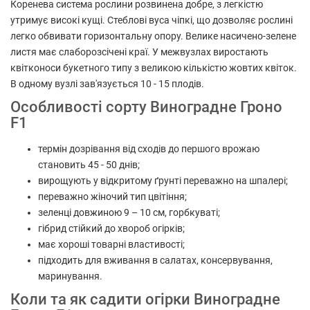
Коренева система рослини розвинена добре, з легкістю
утримує високі кущі. Стеблові вуса чіпкі, що дозволяє рослині
легко обвивати горизонтальну опору. Велике насичено-зелене
листя має слаборозсічені краї. У межвузлах виростають
квітконоси букетного типу з великою кількістю жовтих квіток.
В одному вузлі зав'язується 10 - 15 плодів.
Особливості сорту Виноградне Гроно
F1
термін дозрівання від сходів до першого врожаю
становить 45 - 50 днів;
вирощують у відкритому ґрунті переважно на шпалері;
переважно жіночий тип цвітіння;
зеленці довжиною 9 – 10 см, горбкуваті;
гібрид стійкий до хвороб огірків;
має хороші товарні властивості;
підходить для вживання в салатах, консервування,
маринування.
Коли та як садити огірки Виноградне