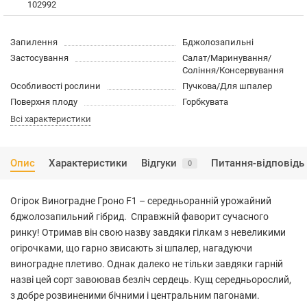
102992
Запилення
Бджолозапильні
Застосування
Салат/Маринування/
Соління/Консервування
Особливості рослини
Пучкова/Для шпалер
Поверхня плоду
Горбкувата
Всі характеристики
Опис
Характеристики
Відгуки
Питання-відповідь
0
Огірок Виноградне Гроно F1 – середньоранній урожайний
бджолозапильний гібрид. Справжній фаворит сучасного
ринку! Отримав він свою назву завдяки гілкам з невеликими
огірочками, що гарно звисають зі шпалер, нагадуючи
виноградне плетиво. Однак далеко не тільки завдяки гарній
назві цей сорт завоював безліч сердець. Кущ середньорослий,
з добре розвиненими бічними і центральним пагонами.