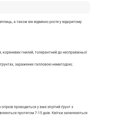
лиць, а також він відмінно росте у відкритому
си, кореневих гнилей, толерантний до несправжньої
на грунтах, заражених галловою нематодою;
 огірків проводиться у вже зігрітий ґрунт з
'являються протягом 7-15 днів. Квітки запилюються