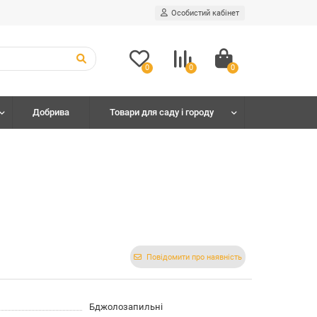
Особистий кабінет
0
0
0
Добрива
Товари для саду і городу
Повідомити про наявність
Бджолозапильні