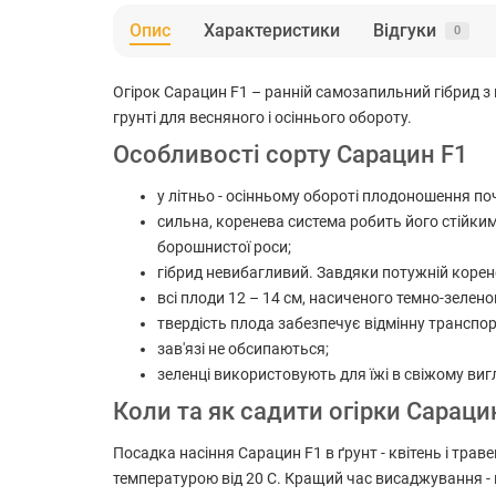
Опис
Характеристики
Відгуки
0
Огірок Сарацин F1 – ранній самозапильний гібрид з
грунті для весняного і осіннього обороту.
Особливості сорту Сарацин F1
у літньо - осінньому обороті плодоношення почин
сильна, коренева система робить його стійким
борошнистої роси;
гібрид невибагливий. Завдяки потужній корен
всі плоди 12 – 14 см, насиченого темно-зелено
твердість плода забезпечує відмінну транспо
зав'язі не обсипаються;
зеленці використовують для їжі в свіжому вигл
Коли та як садити огірки Сараци
Посадка насіння Сарацин F1 в ґрунт - квітень і траве
температурою від 20 С. Кращий час висаджування - п