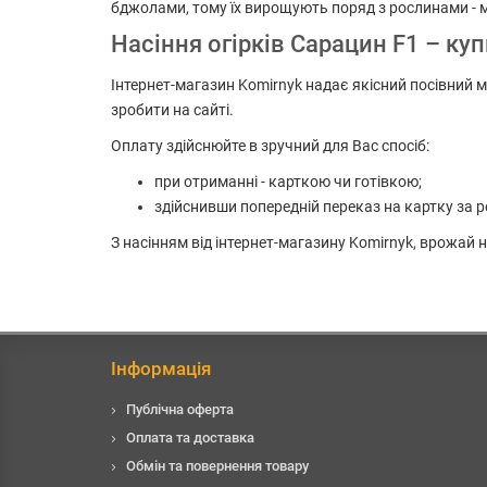
бджолами, тому їх вирощують поряд з рослинами - 
Насіння огірків Сарацин F1 – ку
Інтернет-магазин Komirnyk надає якісний посівний м
зробити на сайті.
Оплату здійснюйте в зручний для Вас спосіб:
при отриманні - карткою чи готівкою;
здійснивши попередній переказ на картку за р
З насінням від інтернет-магазину Komirnyk, врожай
Інформація
Публічна оферта
Оплата та доставка
Обмін та повернення товару