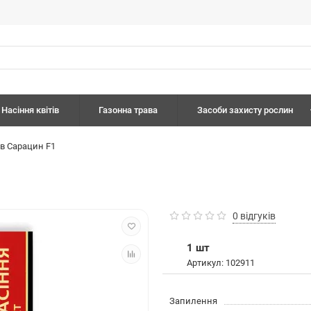
Насіння квітів
Газонна трава
Засоби захисту рослин
ів Сарацин F1
0 відгуків
1 шт
Артикул: 102911
Запилення