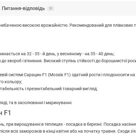
Питання-відповідь
0
 небаченою високою врожайністю. Рекомендований для плівкових теп
ається на 32 - 35 - й день, у весняному - на 35 - 40 день;
 до хвороб і в'янення. Високий ступінь стійкості до борошнистої ро
евій системі Сарацин F1 (Мозаїк F1) здатний рости і плодоносити 
го кольору;
ртабельність і презентабельний товарний вигляд;
яді, та в засолюванні і маринуванні.
н F1
нь, при вирощуванні в теплицях - посадка в березні. Посадка насіння
ісля всіх заморозків в кінці квітня або на початку травня. Сходи з