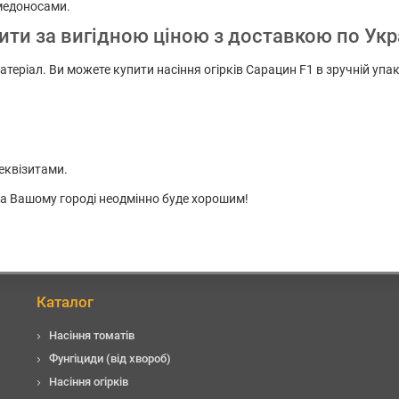
медоносами.
пити за вигідною ціною з доставкою по Укр
атеріал. Ви можете купити насіння огірків Сарацин F1 в зручній уп
еквізитами.
 на Вашому городі неодмінно буде хорошим!
Каталог
Насіння томатів
Фунгіциди (від хвороб)
Насіння огірків