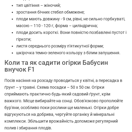
тип цвітіння – жіночий;
зростання бічних стебел обмежене;
плоди мають довжину - 9 см, рівні, не сильно горбкуваті,
масою – 110 - 120 г, форма – циліндрична;
плоди досить короткі. Вони повністю позбавлені пустот і
гіркоти;
листя середнього розміру п'ятикутної форми;
шкірочка темно-зеленого кольору з білим запушення.
Коли та як садити огірки Бабусин
внучок F1
Посів насіння на розсаду проводиться у квітні, а пересадка в
ґрунт – у травні. Схема посадки – 50 х 50 см. Огірки
сприймають практично будь-який садовий ґрунт, крім
важкого. Місце вибирайте на сонці. Обов'язково прополюйте
бур'яни, особливо поки рослини ще маленькі. Огірки добре
відгукуються на добрива, чергуйте органіку й мінеральні
комплекси. Збільшити врожайність допоможе регулярний
полив і збирання плодів.