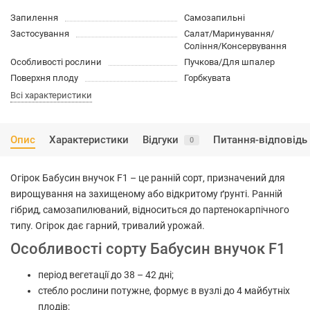
Запилення
Самозапильні
Застосування
Салат/Маринування/
Соління/Консервування
Особливості рослини
Пучкова/Для шпалер
Поверхня плоду
Горбкувата
Всі характеристики
Опис
Характеристики
Відгуки
Питання-відповідь
0
Огірок Бабусин внучок F1 – це ранній сорт, призначений для
вирощування на захищеному або відкритому ґрунті. Ранній
гібрид, самозапилюваний, відноситься до партенокарпічного
типу. Огірок дає гарний, тривалий урожай.
Особливості сорту Бабусин внучок F1
період вегетації до 38 – 42 дні;
стебло рослини потужне, формує в вузлі до 4 майбутніх
плодів;