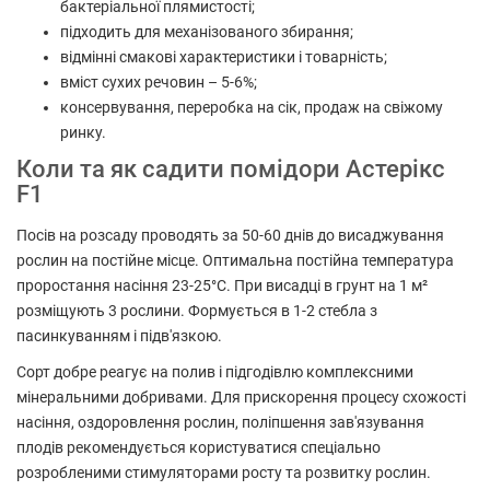
бактеріальної плямистості;
підходить для механізованого збирання;
відмінні смакові характеристики і товарність;
вміст сухих речовин – 5-6%;
консервування, переробка на сік, продаж на свіжому
ринку.
Коли та як садити помідори Астерікс
F1
Посів на розсаду проводять за 50-60 днів до висаджування
рослин на постійне місце. Оптимальна постійна температура
проростання насіння 23-25°С. При висадці в грунт на 1 м²
розміщують 3 рослини. Формується в 1-2 стебла з
пасинкуванням і підв'язкою.
Сорт добре реагує на полив і підгодівлю комплексними
мінеральними добривами. Для прискорення процесу схожості
насіння, оздоровлення рослин, поліпшення зав'язування
плодів рекомендується користуватися спеціально
розробленими стимуляторами росту та розвитку рослин.