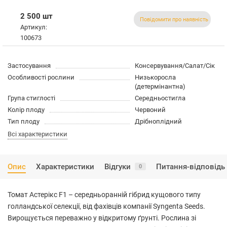
2 500 шт
Повідомити про наявність
Артикул:
100673
Застосування
Консервування/Салат/Сік
Особливості рослини
Низькоросла
(детермінантна)
Група стиглості
Середньостигла
Колір плоду
Червоний
Тип плоду
Дрібноплідний
Всі характеристики
Опис
Характеристики
Відгуки
Питання-відповідь
0
Томат Астерікс F1 – середньоранній гібрид кущового типу
голландської селекції, від фахівців компанії Syngenta Seeds.
Вирощується переважно у відкритому ґрунті. Рослина зі