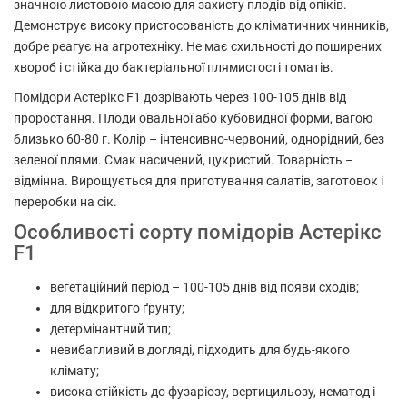
значною листовою масою для захисту плодів від опіків.
Демонструє високу пристосованість до кліматичних чинників,
добре реагує на агротехніку. Не має схильності до поширених
хвороб і стійка до бактеріальної плямистості томатів.
Помідори Астерікс F1 дозрівають через 100-105 днів від
проростання. Плоди овальної або кубовидної форми, вагою
близько 60-80 г. Колір – інтенсивно-червоний, однорідний, без
зеленої плями. Смак насичений, цукристий. Товарність –
відмінна. Вирощується для приготування салатів, заготовок і
переробки на сік.
Особливості сорту помідорів Астерікс
F1
вегетаційний період – 100-105 днів від появи сходів;
для відкритого ґрунту;
детермінантний тип;
невибагливий в догляді, підходить для будь-якого
клімату;
висока стійкість до фузаріозу, вертицильозу, нематод і