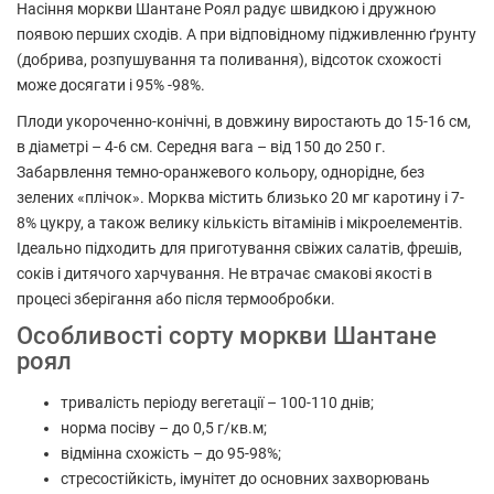
Насіння моркви Шантане Роял радує швидкою і дружною
появою перших сходів. А при відповідному підживленню ґрунту
(добрива, розпушування та поливання), відсоток схожості
може досягати і 95% -98%.
Плоди укороченно-конічні, в довжину виростають до 15-16 см,
в діаметрі – 4-6 см. Середня вага – від 150 до 250 г.
Забарвлення темно-оранжевого кольору, однорідне, без
зелених «плічок». Морква містить близько 20 мг каротину і 7-
8% цукру, а також велику кількість вітамінів і мікроелементів.
Ідеально підходить для приготування свіжих салатів, фрешів,
соків і дитячого харчування. Не втрачає смакові якості в
процесі зберігання або після термообробки.
Особливості сорту моркви Шантане
роял
тривалість періоду вегетації – 100-110 днів;
норма посіву – до 0,5 г/кв.м;
відмінна схожість – до 95-98%;
стресостійкість, імунітет до основних захворювань