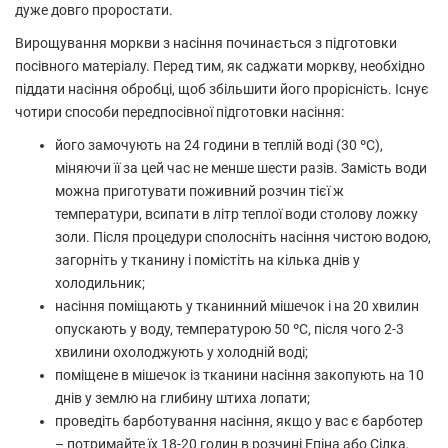
дуже довго проростати.
Вирощування моркви з насіння починається з підготовки
посівного матеріалу. Перед тим, як саджати моркву, необхідно
піддати насіння обробці, щоб збільшити його прорісність. Існує
чотири способи передпосівної підготовки насіння:
його замочують на 24 години в теплій воді (30 ºC),
міняючи її за цей час не менше шести разів. Замість води
можна приготувати поживний розчин тієї ж
температури, всипати в літр теплої води столову ложку
золи. Після процедури сполосніть насіння чистою водою,
загорніть у тканину і помістіть на кілька днів у
холодильник;
насіння поміщають у тканинний мішечок і на 20 хвилин
опускають у воду, температурою 50 ºC, після чого 2-3
хвилини охолоджують у холодній воді;
поміщене в мішечок із тканини насіння закопують на 10
днів у землю на глибину штиха лопати;
проведіть барботування насіння, якщо у вас є барботер
– потримайте їх 18-20 годин в розчині Епіна або Сілка,