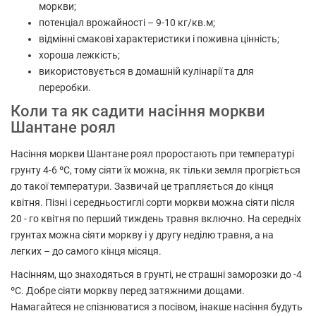
моркви;
потенціал врожайності – 9-10 кг/кв.м;
відмінні смакові характеристики і поживна цінність;
хороша лежкість;
використовується в домашній кулінарії та для
переробки.
Коли та як садити насіння моркви
Шантане роял
Насіння моркви Шантане роял проростають при температурі
грунту 4-6 ºC, тому сіяти їх можна, як тільки земля прогріється
до такої температури. Зазвичай це трапляється до кінця
квітня. Пізні і середньостиглі сорти моркви можна сіяти після
20 - го квітня по перший тиждень травня включно. На середніх
грунтах можна сіяти моркву і у другу неділю травня, а на
легких – до самого кінця місяця.
Насінням, що знаходяться в грунті, не страшні заморозки до -4
ºC. Добре сіяти моркву перед затяжними дощами.
Намагайтеся не спізнюватися з посівом, інакше насіння будуть