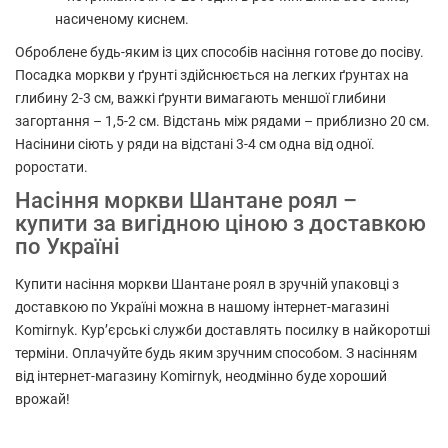
насиченому киснем.
Оброблене будь-яким із цих способів насіння готове до посіву.
Посадка моркви у ґрунті здійснюється на легких ґрунтах на
глибину 2-3 см, важкі ґрунти вимагають меншої глибини
загортання – 1,5-2 см. Відстань між рядами – приблизно 20 см.
Насінини сіють у ряди на відстані 3-4 см одна від одної.
роростати.
Насіння моркви Шантане роял –
купити за вигідною ціною з доставкою
по Україні
Купити насіння моркви Шантане роял в зручній упаковці з
доставкою по Україні можна в нашому інтернет-магазині
Komirnyk. Кур’єрські служби доставлять посилку в найкоротші
терміни. Оплачуйте будь яким зручним способом. З насінням
від інтернет-магазину Komirnyk, неодмінно буде хороший
врожай!