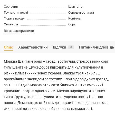
Сортотип
Шантане
Група стиглості
Середньостигла
Форма плоду
Конічна
Селекція
Сорт
Всі характеристики
Опис
Характеристики
Відгуки
Питання-відповідь
0
Морква Шантане роял – середньостиглий, стресостійкий сорт
типу Шантане. Дуже добре підходить для культивування в
різних кліматичних зонах України. Вважається найбільш
врожайним різновидом сортотипу – при відповідному догляді,
за 100-110 днів можна отримати близько 9-10 кг смачних і
красивих плодів з одного кв.м. Можна вирощувати в різних
типах ґрунту, головне – уникати загущення посіву і застою
вологи. Демонструє стійкість до посухи і похолодання, не має
схильності до захворювань бадилля та плямистості.