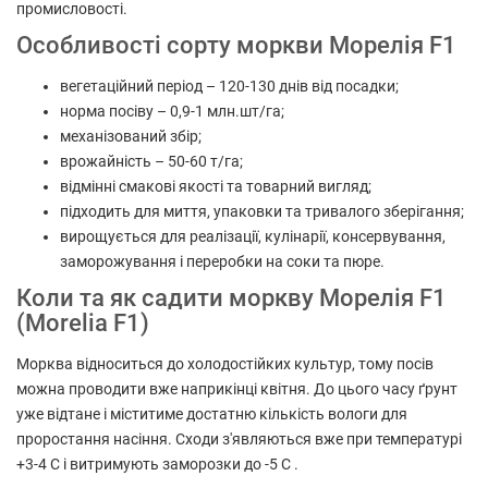
промисловості.
Особливості сорту моркви Морелія F1
вегетаційний період – 120-130 днів від посадки;
норма посіву – 0,9-1 млн.шт/га;
механізований збір;
врожайність – 50-60 т/га;
відмінні смакові якості та товарний вигляд;
підходить для миття, упаковки та тривалого зберігання;
вирощується для реалізації, кулінарії, консервування,
заморожування і переробки на соки та пюре.
Коли та як садити моркву Морелія F1
(Morelia F1)
Морква відноситься до холодостійких культур, тому посів
можна проводити вже наприкінці квітня. До цього часу ґрунт
уже відтане і міститиме достатню кількість вологи для
проростання насіння. Сходи з'являються вже при температурі
+3-4 С і витримують заморозки до -5 С .