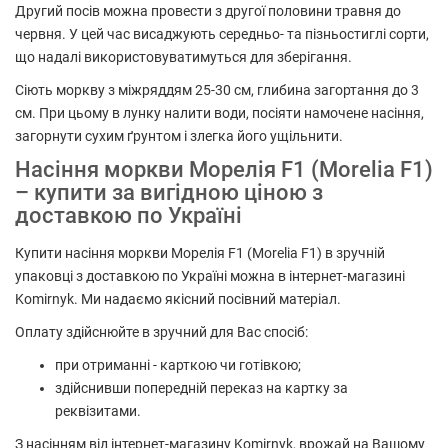
Другий посів можна провести з другої половини травня до
червня. У цей час висаджують середньо- та пізньостиглі сорти,
що надалі використовуватимуться для зберігання.
Сіють моркву з міжряддям 25-30 см, глибина загортання до 3
см. При цьому в лунку налити води, посіяти намочене насіння,
загорнути сухим ґрунтом і злегка його ущільнити.
Насіння моркви Морелія F1 (Morelia F1)
– купити за вигідною ціною з
доставкою по Україні
Купити насіння моркви Морелія F1 (Morelia F1) в зручній
упаковці з доставкою по Україні можна в інтернет-магазині
Komirnyk. Ми надаємо якісний посівний матеріал.
Оплату здійснюйте в зручний для Вас спосіб:
при отриманні - карткою чи готівкою;
здійснивши попередній переказ на картку за
реквізитами.
З насінням від інтернет-магазину Komirnyk, врожай на Вашому