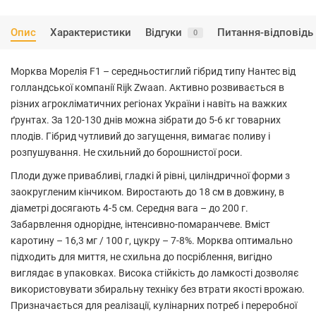
Опис
Характеристики
Відгуки
Питання-відповідь
0
Морква Морелія F1 – середньостиглий гібрид типу Нантес від
голландської компанії Rijk Zwaan. Активно розвивається в
різних агрокліматичних регіонах України і навіть на важких
ґрунтах. За 120-130 днів можна зібрати до 5-6 кг товарних
плодів. Гібрид чутливий до загущення, вимагає поливу і
розпушування. Не схильний до борошнистої роси.
Плоди дуже привабливі, гладкі й рівні, циліндричної форми з
заокругленим кінчиком. Виростають до 18 см в довжину, в
діаметрі досягають 4-5 см. Середня вага – до 200 г.
Забарвлення однорідне, інтенсивно-помаранчеве. Вміст
каротину – 16,3 мг / 100 г, цукру – 7-8%. Морква оптимально
підходить для миття, не схильна до посріблення, вигідно
виглядає в упаковках. Висока стійкість до ламкості дозволяє
використовувати збиральну техніку без втрати якості врожаю.
Призначається для реалізації, кулінарних потреб і переробної