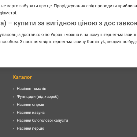
не варто забувати про це. Проріджування слід проводити приблизно 
діаметрі.
) – купити за вигідною ціною з доставкою
 упаковці з доставкою по Україні можна в нашому інтернет-магазині
пособом. З насінням від інтернет-магазину Komirnyk, неодмінно бу
Каталог
Насіння томатів
Фунгіциди (від хвороб)
Насіння огірків
Насіння кавуна
Насіння білоголової капусти
Насіння перцю