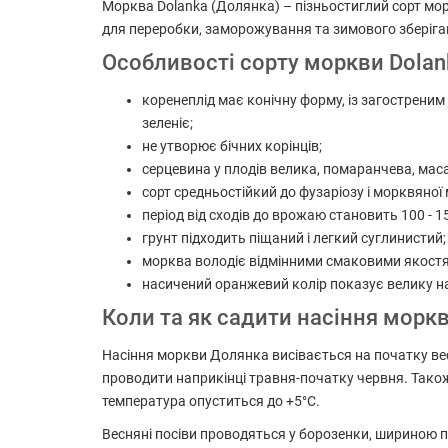
Морква Dolanka (Долянка) – пізньостиглий сорт мор
для переробки, заморожування та зимового зберіган
Особливості сорту моркви Dolan
коренеплід має конічну форму, із загостреним 
зеленіє;
не утворює бічних корінців;
серцевина у плодів велика, помаранчева, маса 
сорт средньостійкий до фузаріозу і морквяної
період від сходів до врожаю становить 100 - 1
грунт підходить піщаний і легкий суглинистий
морква володіє відмінними смаковими якостя
насичений оранжевий колір показує велику на
Коли та як садити насіння морк
Насіння моркви Долянка висівається на початку весн
проводити наприкінці травня-початку червня. Також 
температура опуститься до +5°C.
Весняні посіви проводяться у борозенки, шириною п