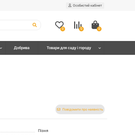
Особистий кабінет
0
0
0
Добрива
Товари для саду і городу
Повідомити про наявність
Пізня