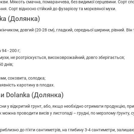
кви. Мякоть смачна, помаранчева, без видимої серцевини. Сорт сп
ня. Сорт відносно стійкий до фузаріозу та морквяної мухи.
ka (Долянка)
кінчиком, довгий (20-28 см), гладкий, середньої ширини, рівний. Він
94 - 200 г;
 мухи, не розтріскується, високоврожайний, довго зберігається;
50 днів;
;
ми, соковита, солодка;
явність каротину в плодах.
ви Dolanka (Долянка)
и у відкритий грунт, або, якщо необхідно отримати продукцію, приз
можна проводити висів у листопаді – грудні, по мерзлому ґрунту, с
риблизно до п'яти сантиметрів, на глибину 3-4 сантиметри, залиша