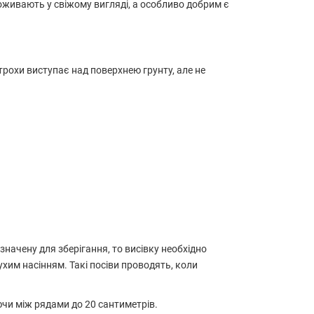
оживають у свіжому вигляді, а особливо добрим є
 трохи виступає над поверхнею грунту, але не
начену для зберігання, то висівку необхідно
ухим насінням. Такі посіви проводять, коли
ючи між рядами до 20 сантиметрів.