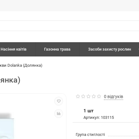
Насіння квітів
Газонна трава
Засоби захисту рослин
кви Dolanka (Долянка)
лянка)
0 відгуків
1 шт
Артикул: 103115
Група стиглості