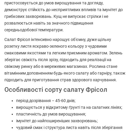
пристосовується до умов вирощування та догляду,
демонструє стійкість до несприятливих впливів та імунітет до
грибкових захворювань. Кущ не випускає стрілки і не
розвалюється навіть за значного підвищення
середньодобової температури.
Салат Фрісол інтенсивно нарощує об'ємну, дуже щільну
розетку листя яскраво-зеленого кольору з чудовими
смаковими якостями та легким приємним ароматом. Зелень
зберігає свіжість після зрізу, підходить для реалізації на
свіжому ринку або в мережевих магазинах. Рослина стане
вітамінним доповненням будь-якого салату або гарніру, також
підходить для приготування страв здорового харчування.
Особливості сорту салату Фрісол
період дозрівання – 45-60 днів;
вирощується у відкритому ґрунті та на салатних лініях;
пластичність до умов вирощування;
імунітет до найпоширеніших захворювань;
чудовий смак і структура листа навіть після зберігання