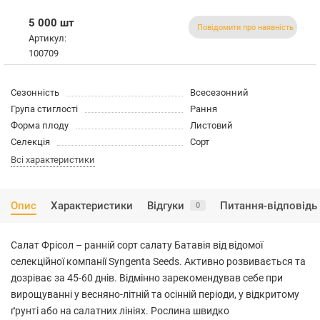
5 000 шт
Повідомити про наявність
Артикул:
100709
Сезонність
Всесезонний
Група стиглості
Рання
Форма плоду
Листовий
Селекція
Сорт
Всі характеристики
Опис
Характеристики
Відгуки
Питання-відповідь
0
Салат Фрісол – ранній сорт салату Батавія від відомої
селекційної компанії Syngenta Seeds. Активно розвивається та
дозріває за 45-60 днів. Відмінно зарекомендував себе при
вирощуванні у весняно-літній та осінній періоди, у відкритому
ґрунті або на салатних лініях. Рослина швидко