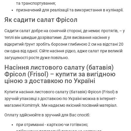
та транспортування;
призначений для реалізації та використання в кулінарії.
Як садити салат Фрісол
Садити салат добре на сонячній стороні, де немає протягів, – у
теплі він швидше дозріватиме. Для висівання насіння у
відкритий ґрунт зробіть борозни глибиною 2 см на відстані 20
см одна від одної. Сійте насіння рідко, адже салат при великій
загущеності росте дуже повільно.
Насіння листового салату (батавія)
Фрісол (Frisol) – купити за вигідною
ціною з доставкою по Україні
Купити насіння листового салату (батавія) Фрісол (Frisol) в
зручній упаковці з доставкою по Україні можна в інтернет-
магазині Komirnyk. Ми надаємо якісний посівний матеріал.
Оплату здійснюйте в зручний для Вас спосіб:
при отриманні - карткою чи готівкою;