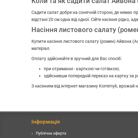
Коли та як садити салат Айвона 
Садити салат добре на сонячній стороні, де немає пр
відстані 20 см одна від одної. Сійте насіння рідко, 
Насіння листового салату (ромен
Купити насіння листового салату (ромен) Айвона (Au
матеріал.
Оплату здійснюйте в зручний для Вас спосіб:
при отриманні - карткою чи готівкою;
здійснивши попередній переказ на картку за р
З насінням від інтернет-магазину Komirnyk, врожай
Інформація
Публічна оферта