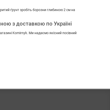
дкритий ґрунт зробіть борозни глибиною 2 см на
іною з доставкою по Україні
магазині Komirnyk. Ми надаємо якісний посівний