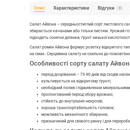
Опис
Характеристики
Відгуки
0
Салат Айвона – середньостиглий сорт листового сала
збирається качанами або тільки листям. Урожай гот
підходять сонячні ділянки, ґрунт низької кислотност
Салат ромен Айвона формує розетку відкритого типу
на смак. Серцевина салату не схильна до пожовтін
Особливості сорту салату Айвон
період дозрівання – 75-90 днів від сходів насін
культивується на відкритому ґрунті;
необхідний полив і підживлення мінеральним
пролонгований період збору врожаю;
стійкість до внутрішніх некрозів;
хороша транспортабельність головок;
можливість механічного збирання;
призначений для свіжого ринку і для переробк