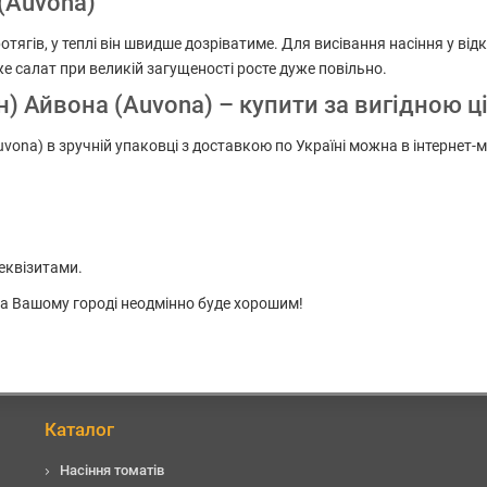
(Auvona)
отягів, у теплі він швидше дозріватиме. Для висівання насіння у ві
адже салат при великій загущеності росте дуже повільно.
) Айвона (Auvona) – купити за вигідною ц
vona) в зручній упаковці з доставкою по Україні можна в інтернет-
еквізитами.
 на Вашому городі неодмінно буде хорошим!
Каталог
Насіння томатів