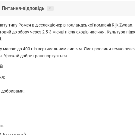
Питання-відповідь
0
ту типу Ромен від селекціонерів голландської компанії Rijk Zwaan.
овий до збору через 2,5-3 місяці після сходів насіння. Культура п
і.
 масою до 400 г із вертикальним листям. Лист рослини темно-зеле
ня. Урожай добре транспортується.
а
ня;
и добривами;
и.