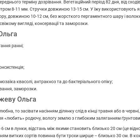
еднього терміну дозрівання. Вегетаційний період 82 дня, від сходів
тром 8-11 мм. Стручки довжиною 13-15 см. У їжу використовують як 
ору, довжиною 10-12 см, без жорсткого пергаментного шару і волокн
віжому вигляді, консервації та заморозки.
Ольга
гання ранні;
консистенція;
мозаїка квасолі, антракноз та до бактеріального опіку;
ування, заморозки.
ржеву Ольга
на, то засівати насінням ділянку слід в кінці травня або в червні,
оля «любить» родючу, вологу землю з глибоким заляганням ґрунтови
6 см в лунки, відстань між якими становить близько 20 см (це відн
нням витких сортів повинна бути трохи ширше – близько 30 см. В ко