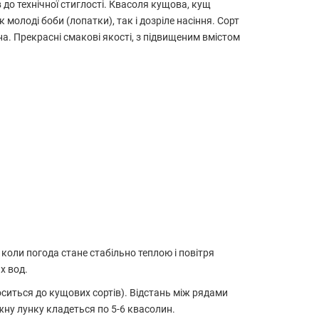
 до технічної стиглості. Квасоля кущова, кущ
молоді боби (лопатки), так і дозріле насіння. Сорт
а. Прекрасні смакові якості, з підвищеним вмістом
 коли погода стане стабільно теплою і повітря
х вод.
оситься до кущових сортів). Відстань між рядами
жну лунку кладеться по 5-6 квасолин.