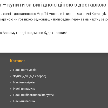
 – купити за вигідною ціною з доставкою 
паковці з доставкою по Україні можна в інтернет-магазині Komirnyk
і карткою чи готівкою, здійснивши попередній переказ на картку за
 на Вашому городі неодмінно буде хорошим!
Каталог
Насіння томатів
Фунгіциди (від хвороб)
Насіння огірків
Насіння кавуна
Насіння білоголової капусти
Насіння перцю