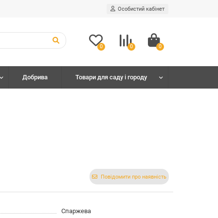
Особистий кабінет
0
0
0
Добрива
Товари для саду і городу
Повідомити про наявність
Спаржева