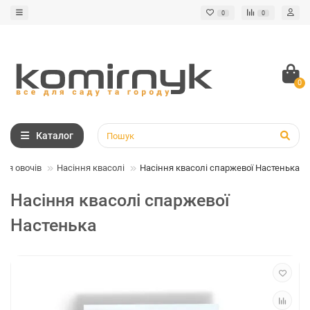
0
0
0
Каталог
ння овочів
Насіння квасолі
Насіння квасолі спаржевої Настенька
Насіння квасолі спаржевої
Настенька