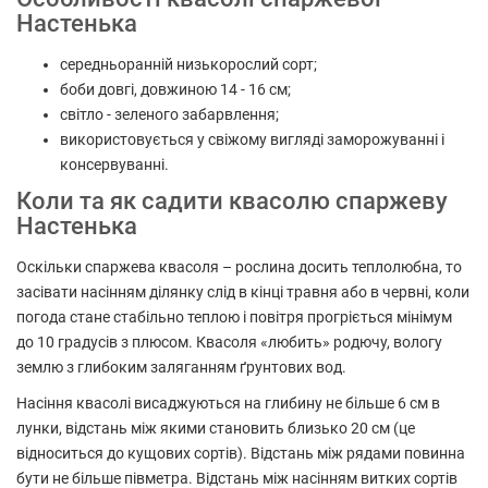
Настенька
середньоранній низькорослий сорт;
боби довгі, довжиною 14 - 16 см;
світло - зеленого забарвлення;
використовується у свіжому вигляді заморожуванні і
консервуванні.
Коли та як садити квасолю спаржеву
Настенька
Оскільки спаржева квасоля – рослина досить теплолюбна, то
засівати насінням ділянку слід в кінці травня або в червні, коли
погода стане стабільно теплою і повітря прогріється мінімум
до 10 градусів з плюсом. Квасоля «любить» родючу, вологу
землю з глибоким заляганням ґрунтових вод.
Насіння квасолі висаджуються на глибину не більше 6 см в
лунки, відстань між якими становить близько 20 см (це
відноситься до кущових сортів). Відстань між рядами повинна
бути не більше півметра. Відстань між насінням витких сортів