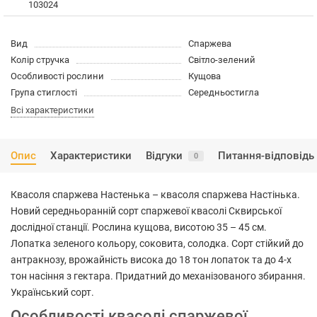
103024
Вид
Спаржева
Колір стручка
Світло-зелений
Особливості рослини
Кущова
Група стиглості
Середньостигла
Всі характеристики
Опис
Характеристики
Відгуки
Питання-відповідь
0
Квасоля спаржева Настенька – квасоля спаржева Настінька.
Новий середньоранній сорт спаржевої квасолі Сквирської
дослідної станції. Рослина кущова, висотою 35 – 45 см.
Лопатка зеленого кольору, соковита, солодка. Сорт стійкий до
антракнозу, врожайність висока до 18 тон лопаток та до 4-х
тон насіння з гектара. Придатний до механізованого збирання.
Український сорт.
Особливості квасолі спаржевої