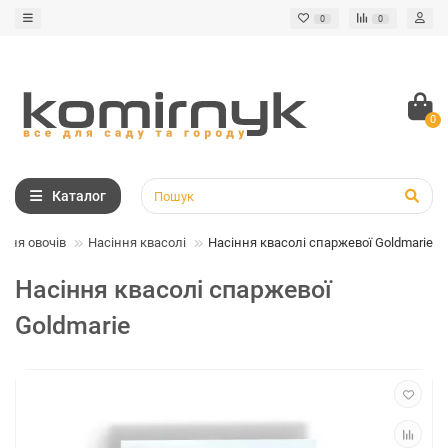
0
0
0
Каталог
іння овочів
Насіння квасолі
Насіння квасолі спаржевої Goldmarie
Насіння квасолі спаржевої
Goldmarie