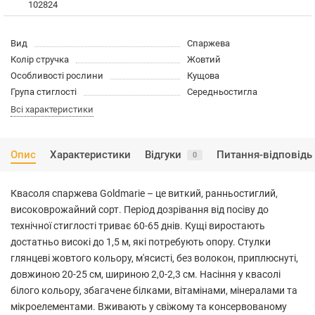
102824
Вид
Спаржева
Колір стручка
Жовтий
Особливості рослини
Кущова
Група стиглості
Середньостигла
Всі характеристики
Опис
Характеристики
Відгуки
Питання-відповідь
0
Квасоля спаржева Goldmarie – це виткий, ранньостиглий,
високоврожайний сорт. Період дозрівання від посіву до
технічної стиглості триває 60-65 днів. Кущі виростають
достатньо високі до 1,5 м, які потребують опору. Стулки
глянцеві жовтого кольору, м'ясисті, без волокон, приплюснуті,
довжиною 20-25 см, шириною 2,0-2,3 см. Насіння у квасолі
білого кольору, збагачене білками, вітамінами, мінералами та
мікроелементами. Вживають у свіжому та консервованому