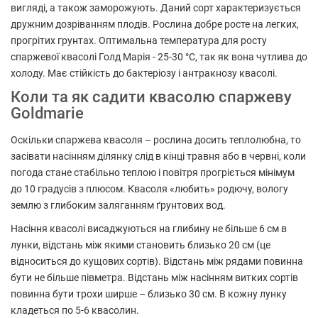
вигляді, а також заморожують. Даний сорт характеризується
дружним дозріванням плодів. Рослина добре росте на легких,
прогрітих грунтах. Оптимальна температура для росту
спаржевої квасолі Голд Марія - 25-30 °С, так як вона чутлива до
холоду. Має стійкість до бактеріозу і антракнозу квасолі.
Коли та як садити квасолю спаржеву
Goldmarie
Оскільки спаржева квасоля – рослина досить теплолюбна, то
засівати насінням ділянку слід в кінці травня або в червні, коли
погода стане стабільно теплою і повітря прогріється мінімум
до 10 градусів з плюсом. Квасоля «любить» родючу, вологу
землю з глибоким заляганням ґрунтових вод.
Насіння квасолі висаджуються на глибину не більше 6 см в
лунки, відстань між якими становить близько 20 см (це
відноситься до кущових сортів). Відстань між рядами повинна
бути не більше півметра. Відстань між насінням витких сортів
повинна бути трохи ширше – близько 30 см. В кожну лунку
кладеться по 5-6 квасолин.