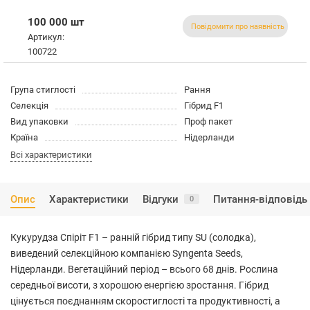
100 000 шт
Повідомити про наявність
Артикул:
100722
Група стиглості
Рання
Селекція
Гібрид F1
Вид упаковки
Проф пакет
Країна
Нідерланди
Всі характеристики
Опис
Характеристики
Відгуки
Питання-відповідь
0
Кукурудза Спіріт F1 – ранній гібрид типу SU (солодка),
виведений селекційною компанією Syngenta Seeds,
Нідерланди. Вегетаційний період – всього 68 днів. Рослина
середньої висоти, з хорошою енергією зростання. Гібрид
цінується поєднанням скоростиглості та продуктивності, а