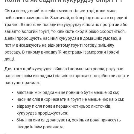
Сіяти посадковий матеріал можна тільки тоді, коли мине
небезпека заморозків. Зазвичай, цей період настає в середині
травня. Якщо ж ви посадите кукурудзу в погано прогрітий або
занадто вологий ґрунт, то кількість сходів різко скоротиться.
Деякі пророщують насіння кукурудзи в домашніх умовах, а
потім висаджують на відкритому ґрунті готову, зміцнілу
розсаду. В такому випадку їй не страшні заморозки і рясні
дощі.
Для того щоб кукурудза зійшла і нормально росла, радуючи
вас зовнішнім виглядом і кількістю врожаю, потрібно виконати
наступні правила:
відстань між рядками не повинно бути менше 50 см;
насіння слід вкорінювати в ґрунт не менше ніж на 5 см;
відразу після появи перших чотирьох листочків,
кукурудза проріджується;
бічні пагони слід знизувати, оскільки вони принесуть
шкоди іншим рослинам.