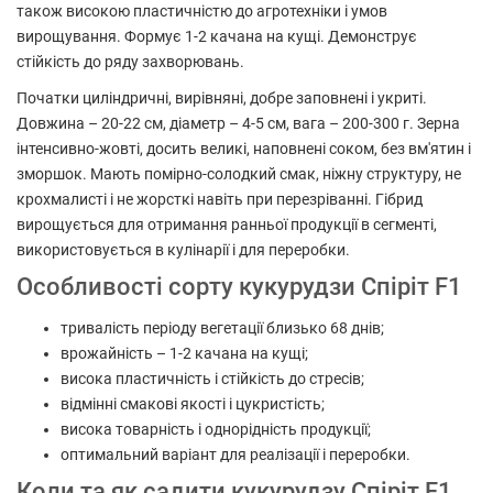
також високою пластичністю до агротехніки і умов
вирощування. Формує 1-2 качана на кущі. Демонструє
стійкість до ряду захворювань.
Початки циліндричні, вирівняні, добре заповнені і укриті.
Довжина – 20-22 см, діаметр – 4-5 см, вага – 200-300 г. Зерна
інтенсивно-жовті, досить великі, наповнені соком, без вм'ятин і
зморшок. Мають помірно-солодкий смак, ніжну структуру, не
крохмалисті і не жорсткі навіть при перезріванні. Гібрид
вирощується для отримання ранньої продукції в сегменті,
використовується в кулінарії і для переробки.
Особливості сорту кукурудзи Спіріт F1
тривалість періоду вегетації близько 68 днів;
врожайність – 1-2 качана на кущі;
висока пластичність і стійкість до стресів;
відмінні смакові якості і цукристість;
висока товарність і однорідність продукції;
оптимальний варіант для реалізації і переробки.
Коли та як садити кукурудзу Спіріт F1