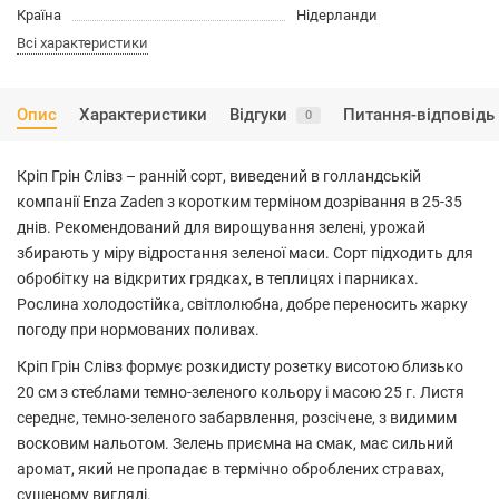
Країна
Нідерланди
Всі характеристики
Опис
Характеристики
Відгуки
Питання-відповідь
0
Кріп Грін Слівз – ранній сорт, виведений в голландській
компанії Enza Zaden з коротким терміном дозрівання в 25-35
днів. Рекомендований для вирощування зелені, урожай
збирають у міру відростання зеленої маси. Сорт підходить для
обробітку на відкритих грядках, в теплицях і парниках.
Рослина холодостійка, світлолюбна, добре переносить жарку
погоду при нормованих поливах.
Кріп Грін Слівз формує розкидисту розетку висотою близько
20 см з стеблами темно-зеленого кольору і масою 25 г. Листя
середнє, темно-зеленого забарвлення, розсічене, з видимим
восковим нальотом. Зелень приємна на смак, має сильний
аромат, який не пропадає в термічно оброблених стравах,
сушеному вигляді.