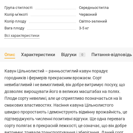
Група стиглості
Середньостигла
Колір м'якоті
Червоний
Колір плоду
Світло-зелений
Вага плоду
3-5 кг
Всі характеристики
Опис
Характеристики
Відгуки
Питання-відповідь
0
Кавун Цільнолистий – ранньостиглий кавун порадує
городників і фермерів прекрасним врожаєм. Сорт
невибагливий і не вимогливий, він добре витримує посуху, що
дозволяє вирощувати його в великих масштабах на полях.
Плоди сорту невеликі, але це сприятливо позначається на їх
смакових властивостях. Насіння кавуна Цільнолистого
швидко проростають і демонструють відмінну врожайність, це
підтверджують численні позитивні відгуки. Ще одна перевага
сорту полягає в прекрасній лежкості, це означає, що він добре
витримує тривале транспортування і зберігання. Даний сорт