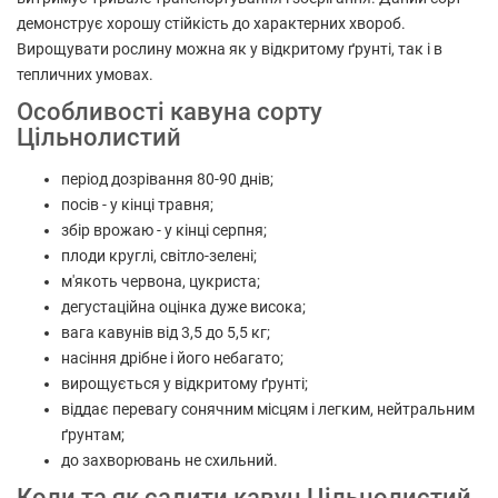
демонструє хорошу стійкість до характерних хвороб.
Вирощувати рослину можна як у відкритому ґрунті, так і в
тепличних умовах.
Особливості кавуна сорту
Цільнолистий
період дозрівання 80-90 днів;
посів - у кінці травня;
збір врожаю - у кінці серпня;
плоди круглі, світло-зелені;
м'якоть червона, цукриста;
дегустаційна оцінка дуже висока;
вага кавунів від 3,5 до 5,5 кг;
насіння дрібне і його небагато;
вирощується у відкритому ґрунті;
віддає перевагу сонячним місцям і легким, нейтральним
ґрунтам;
до захворювань не схильний.
Коли та як садити кавун Цільнолистий