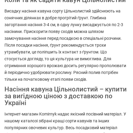
Висадку насіння кавуна сорту Цільнолистий здійснюють на
сонячних ділянках в добре прогрітий ґрунт. Глибина
загортання насіння 3-4 см, в одну лунку висаджується по 2-3
насінини. Прискорити появу сходів можна шляхом
замочування насіння перед посадкою в спеціальні розчини.
Після посадки насіння, ґрунт рекомендується трохи
утрамбувати, це поліпшить їх контакт з ґрунтом. Що
стосується догляду, то ця культура не вимоглива. Для
отримання хорошого врожаю досить регулярно прополювати
й періодично удобрювати рослину. Рясний полив потрібен
тільки на початковому етапі появи сходів.
Насіння кавуна Цільнолистий – купити
за вигідною ціною з доставкою по
Україні
Інтернет-магазин Komirnyk надає якісний посівний матеріал. У
нашому каталозі зібрані кращі сорти кавунів та інших
популярних овочевих культур. Весь посадковий матеріал