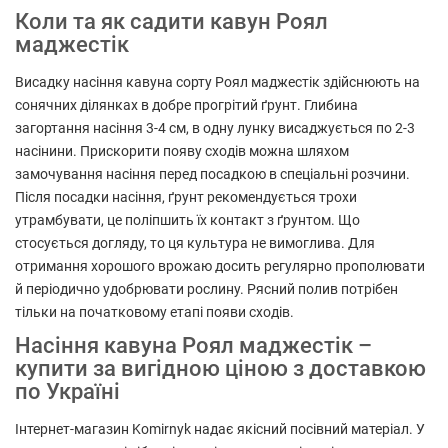
Коли та як садити кавун Роял
маджестік
Висадку насіння кавуна сорту Роял маджестік здійснюють на
сонячних ділянках в добре прогрітий ґрунт. Глибина
загортання насіння 3-4 см, в одну лунку висаджується по 2-3
насінини. Прискорити появу сходів можна шляхом
замочування насіння перед посадкою в спеціальні розчини.
Після посадки насіння, ґрунт рекомендується трохи
утрамбувати, це поліпшить їх контакт з ґрунтом. Що
стосується догляду, то ця культура не вимоглива. Для
отримання хорошого врожаю досить регулярно прополювати
й періодично удобрювати рослину. Рясний полив потрібен
тільки на початковому етапі появи сходів.
Насіння кавуна Роял маджестік –
купити за вигідною ціною з доставкою
по Україні
Інтернет-магазин Komirnyk надає якісний посівний матеріал. У