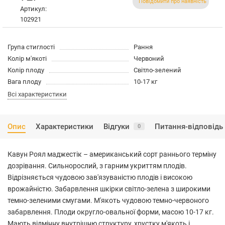
Повідомити про наявність
Артикул:
102921
Група стиглості
Рання
Колір м'якоті
Червоний
Колір плоду
Світло-зелений
Вага плоду
10-17 кг
Всі характеристики
Опис
Характеристики
Відгуки
Питання-відповідь
0
Кавун Роял маджестік – американський сорт раннього терміну
дозрівання. Сильнорослий, з гарним укриттям плодів.
Відрізняється чудовою зав'язуваністю плодів і високою
врожайністю. Забарвлення шкірки світло-зелена з широкими
темно-зеленими смугами. М'якоть чудовою темно-червоного
забарвлення. Плоди округло-овальної форми, масою 10-17 кг.
Мають відмінну внутрішню структуру, хрустку м'якоть і