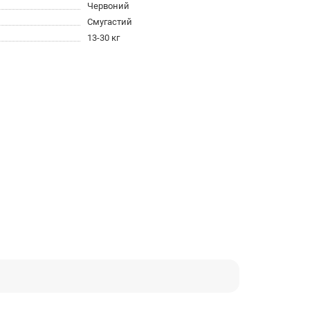
Червоний
Смугастий
13-30 кг