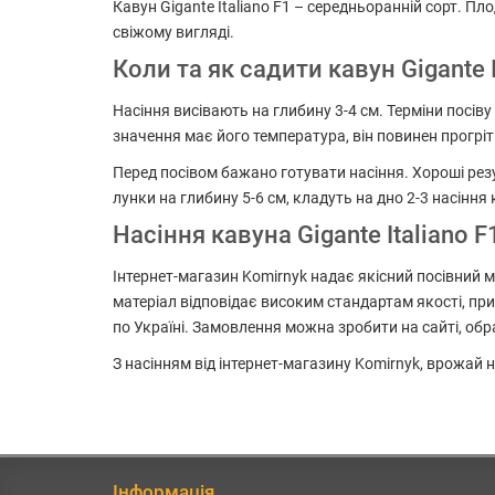
Кавун Gigante Italiano F1 – середньоранній сорт. П
свіжому вигляді.
Коли та як садити кавун Gigante I
Насіння висівають на глибину 3-4 см. Терміни посів
значення має його температура, він повинен прогріт
Перед посівом бажано готувати насіння. Хороші рез
лунки на глибину 5-6 см, кладуть на дно 2-3 насін
Насіння кавуна Gigante Italiano 
Інтернет-магазин Komirnyk надає якісний посівний м
матеріал відповідає високим стандартам якості, при
по Україні. Замовлення можна зробити на сайті, об
З насінням від інтернет-магазину Komirnyk, врожай
Інформація