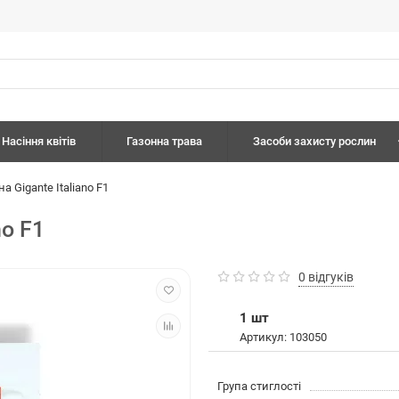
Насіння квітів
Газонна трава
Засоби захисту рослин
а Gigante Italiano F1
no F1
0 відгуків
1 шт
Артикул: 103050
Група стиглості