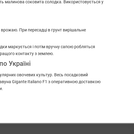
якоть малинова соковита солодка. Використовується у
і врожаю. При пересадці в грунт вирішальне
адки маркується і потім вручну сапою робляться
кращого контакту з землею.
по Україні
опулярних овочевих культур. Весь посадковий
кавуна Gigante Italiano F1 з оперативною доставкою
и.