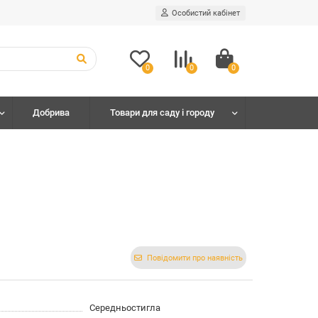
Особистий кабінет
0
0
0
Добрива
Товари для саду і городу
Повідомити про наявність
Середньостигла