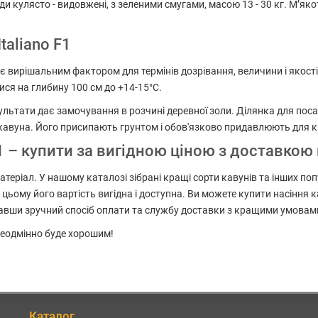
лоди кулясто - видовжені, з зеленими смугами, масою 13 - 30 кг. М’
taliano F1
у є вирішальним фактором для термінів дозрівання, величини і якост
ися на глибину 100 см до +14-15°С.
ультати дає замочування в розчині деревної золи. Ділянка для пос
ня кавуна. Його присипають грунтом і обов'язково придавлюють для 
F1 – купити за вигідною ціною з доставкою 
атеріал. У нашому каталозі зібрані кращі сорти кавунів та інших п
 цьому його вартість вигідна і доступна. Ви можете купити насіння 
равши зручний спосіб оплати та службу доставки з кращими умовам
 неодмінно буде хорошим!
Каталог