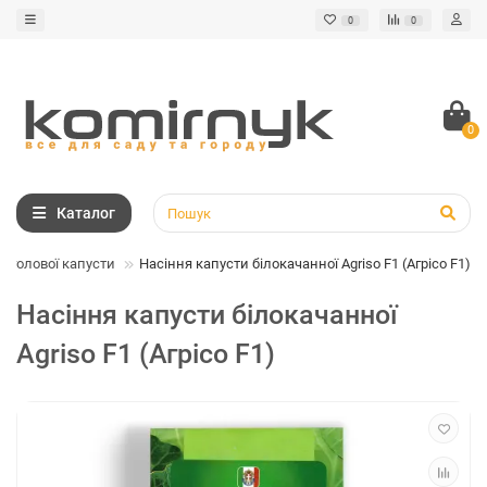
0
0
0
Каталог
логолової капусти
Насіння капусти білокачанної Agriso F1 (Агрісо F1)
Насіння капусти білокачанної
Agriso F1 (Агрісо F1)