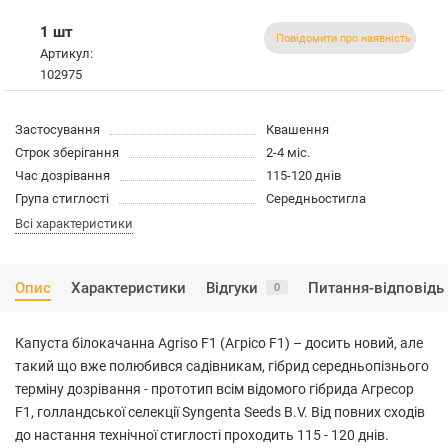
1 шт
Повідомити про наявність
Артикул:
102975
Застосування
Квашення
Строк зберігання
2-4 міс.
Час дозрівання
115-120 днів
Група стиглості
Середньостигла
Всі характеристики
Опис
Характеристики
Відгуки
Питання-відповідь
0
Капуста білокачанна Agriso F1 (Агрісо F1) – досить новий, але
такий що вже полюбився садівникам, гібрид середньопізнього
терміну дозрівання - прототип всім відомого гібрида Агресор
F1, голландської селекції Syngenta Seeds B.V. Від повних сходів
до настання технічної стиглості проходить 115 - 120 днів.