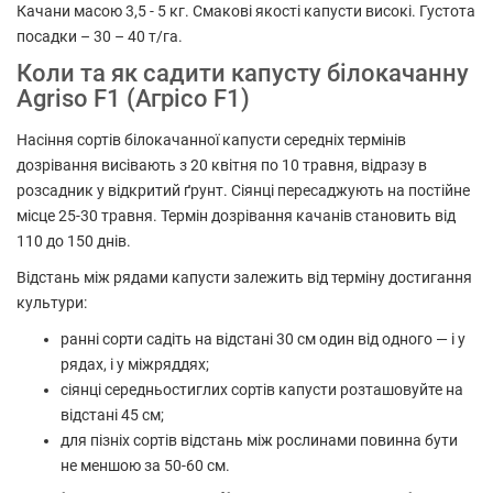
Качани масою 3,5 - 5 кг. Смакові якості капусти високі. Густота
посадки – 30 – 40 т/га.
Коли та як садити капусту білокачанну
Agriso F1 (Агрісо F1)
Насіння сортів білокачанної капусти середніх термінів
дозрівання висівають з 20 квітня по 10 травня, відразу в
розсадник у відкритий ґрунт. Сіянці пересаджують на постійне
місце 25-30 травня. Термін дозрівання качанів становить від
110 до 150 днів.
Відстань між рядами капусти залежить від терміну достигання
культури:
ранні сорти садіть на відстані 30 см один від одного — і у
рядах, і у міжряддях;
сіянці середньостиглих сортів капусти розташовуйте на
відстані 45 см;
для пізніх сортів відстань між рослинами повинна бути
не меншою за 50-60 см.