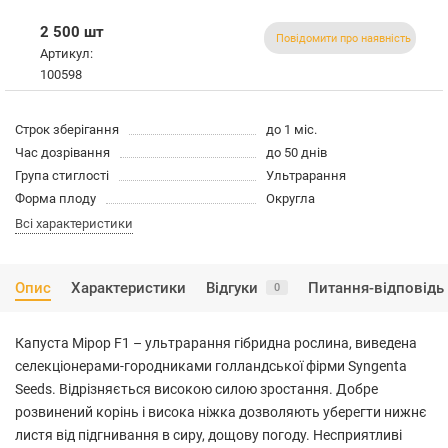
2 500 шт
Повідомити про наявність
Артикул:
100598
Строк зберігання
до 1 міс.
Час дозрівання
до 50 днів
Група стиглості
Ультрарання
Форма плоду
Округла
Всі характеристики
Опис
Характеристики
Відгуки
Питання-відповідь
0
Капуста Мірор F1 – ультрарання гібридна рослина, виведена
селекціонерами-городниками голландської фірми Syngenta
Seeds. Відрізняється високою силою зростання. Добре
розвинений корінь і висока ніжка дозволяють уберегти нижнє
листя від підгнивання в сиру, дощову погоду. Несприятливі