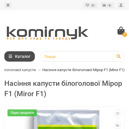
0
0
0
Каталог
 білоголової капусти
Насіння капусти білоголової Мірор F1 (Miror F1)
Насіння капусти білоголової Мірор
F1 (Miror F1)
Лідер продажів