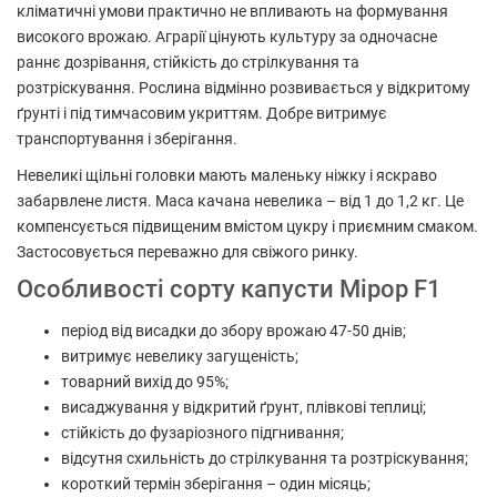
кліматичні умови практично не впливають на формування
високого врожаю. Аграрії цінують культуру за одночасне
раннє дозрівання, стійкість до стрілкування та
розтріскування. Рослина відмінно розвивається у відкритому
ґрунті і під тимчасовим укриттям. Добре витримує
транспортування і зберігання.
Невеликі щільні головки мають маленьку ніжку і яскраво
забарвлене листя. Маса качана невелика – від 1 до 1,2 кг. Це
компенсується підвищеним вмістом цукру і приємним смаком.
Застосовується переважно для свіжого ринку.
Особливості сорту капусти Мірор F1
період від висадки до збору врожаю 47-50 днів;
витримує невелику загущеність;
товарний вихід до 95%;
висаджування у відкритий ґрунт, плівкові теплиці;
стійкість до фузаріозного підгнивання;
відсутня схильність до стрілкування та розтріскування;
короткий термін зберігання – один місяць;