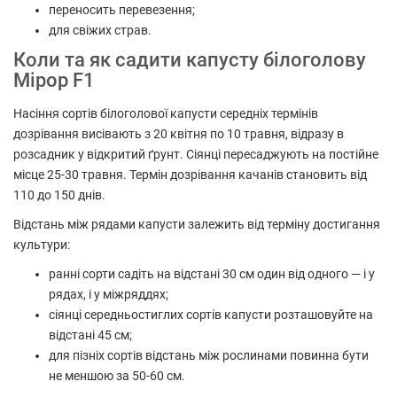
переносить перевезення;
для свіжих страв.
Коли та як садити капусту білоголову
Мірор F1
Насіння сортів білоголової капусти середніх термінів
дозрівання висівають з 20 квітня по 10 травня, відразу в
розсадник у відкритий ґрунт. Сіянці пересаджують на постійне
місце 25-30 травня. Термін дозрівання качанів становить від
110 до 150 днів.
Відстань між рядами капусти залежить від терміну достигання
культури:
ранні сорти садіть на відстані 30 см один від одного — і у
рядах, і у міжряддях;
сіянці середньостиглих сортів капусти розташовуйте на
відстані 45 см;
для пізніх сортів відстань між рослинами повинна бути
не меншою за 50-60 см.