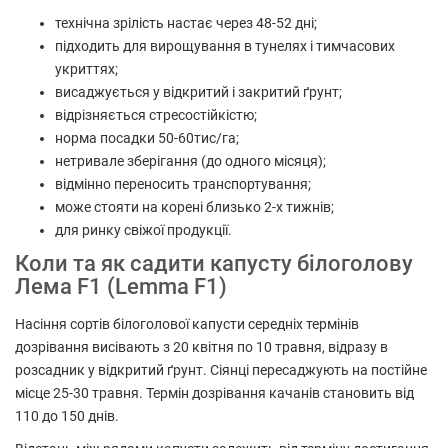
технічна зрілість настає через 48-52 дні;
підходить для вирощування в тунелях і тимчасових
укриттях;
висаджується у відкритий і закритий ґрунт;
відрізняється стресостійкістю;
норма посадки 50-60тис/га;
нетривале зберігання (до одного місяця);
відмінно переносить транспортування;
може стояти на корені близько 2-х тижнів;
для ринку свіжої продукції.
Коли та як садити капусту білоголову
Лема F1 (Lemma F1)
Насіння сортів білоголової капусти середніх термінів
дозрівання висівають з 20 квітня по 10 травня, відразу в
розсадник у відкритий ґрунт. Сіянці пересаджують на постійне
місце 25-30 травня. Термін дозрівання качанів становить від
110 до 150 днів.