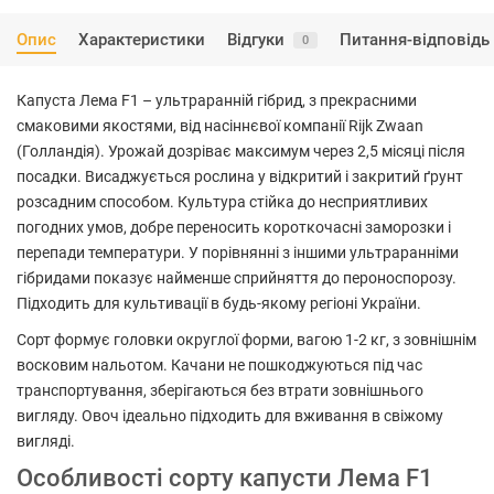
Опис
Характеристики
Відгуки
Питання-відповідь
0
Капуста Лема F1 – ультраранній гібрид, з прекрасними
смаковими якостями, від насіннєвої компанії Rijk Zwaan
(Голландія). Урожай дозріває максимум через 2,5 місяці після
посадки. Висаджується рослина у відкритий і закритий ґрунт
розсадним способом. Культура стійка до несприятливих
погодних умов, добре переносить короткочасні заморозки і
перепади температури. У порівнянні з іншими ультраранніми
гібридами показує найменше сприйняття до пероноспорозу.
Підходить для культивації в будь-якому регіоні України.
Сорт формує головки округлої форми, вагою 1-2 кг, з зовнішнім
восковим нальотом. Качани не пошкоджуються під час
транспортування, зберігаються без втрати зовнішнього
вигляду. Овоч ідеально підходить для вживання в свіжому
вигляді.
Особливості сорту капусти Лема F1