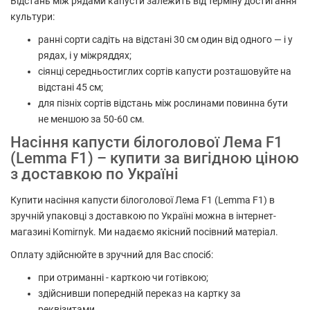
Відстань між рядами капусти залежить від терміну достигання
культури:
ранні сорти садіть на відстані 30 см один від одного — і у
рядах, і у міжряддях;
сіянці середньостиглих сортів капусти розташовуйте на
відстані 45 см;
для пізніх сортів відстань між рослинами повинна бути
не меншою за 50-60 см.
Насіння капусти білоголової Лема F1
(Lemma F1) – купити за вигідною ціною
з доставкою по Україні
Купити насіння капусти білоголової Лема F1 (Lemma F1) в
зручній упаковці з доставкою по Україні можна в інтернет-
магазині Komirnyk. Ми надаємо якісний посівний матеріал.
Оплату здійснюйте в зручний для Вас спосіб:
при отриманні - карткою чи готівкою;
здійснивши попередній переказ на картку за
реквізитами.