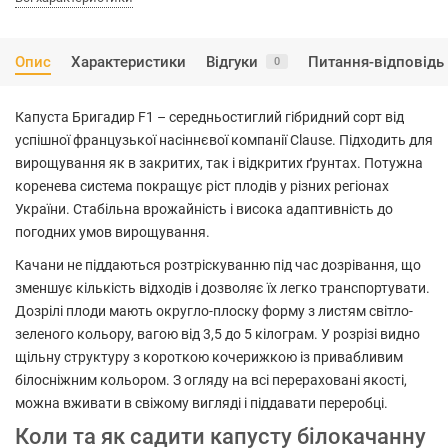
Опис
Характеристики
Відгуки
Питання-відповідь
0
Капуста Бригадир F1 – середньостиглий гібридний сорт від
успішної французької насіннєвої компанії Clause. Підходить для
вирощування як в закритих, так і відкритих ґрунтах. Потужна
коренева система покращує ріст плодів у різних регіонах
України. Стабільна врожайність і висока адаптивність до
погодних умов вирощування.
Качани не піддаються розтріскуванню під час дозрівання, що
зменшує кількість відходів і дозволяє їх легко транспортувати.
Дозрілі плоди мають округло-плоску форму з листям світло-
зеленого кольору, вагою від 3,5 до 5 кілограм. У розрізі видно
щільну структуру з короткою кочерижкою із привабливим
білосніжним кольором. З огляду на всі перераховані якості,
можна вживати в свіжому вигляді і піддавати переробці.
Коли та як садити капусту білокачанну