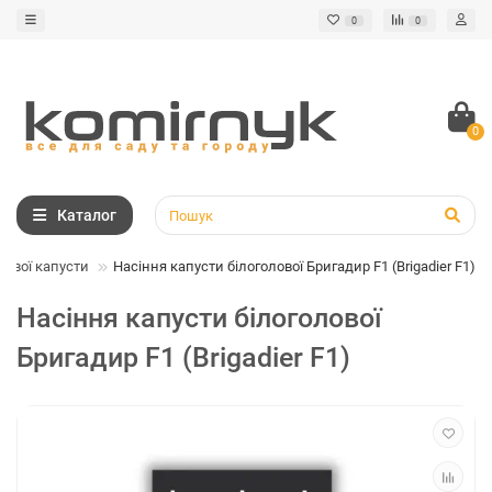
0
0
0
Каталог
лової капусти
Насіння капусти білоголової Бригадир F1 (Brigadier F1)
Насіння капусти білоголової
Бригадир F1 (Brigadier F1)