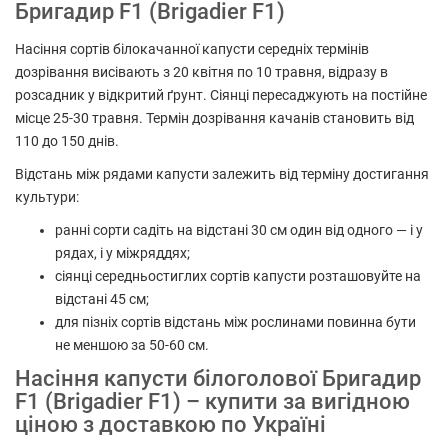
Бригадир F1 (Brigadier F1)
Насіння сортів білокачанної капусти середніх термінів
дозрівання висівають з 20 квітня по 10 травня, відразу в
розсадник у відкритий ґрунт. Сіянці пересаджують на постійне
місце 25-30 травня. Термін дозрівання качанів становить від
110 до 150 днів.
Відстань між рядами капусти залежить від терміну достигання
культури:
ранні сорти садіть на відстані 30 см один від одного — і у
рядах, і у міжряддях;
сіянці середньостиглих сортів капусти розташовуйте на
відстані 45 см;
для пізніх сортів відстань між рослинами повинна бути
не меншою за 50-60 см.
Насіння капусти білоголової Бригадир
F1 (Brigadier F1) – купити за вигідною
ціною з доставкою по Україні