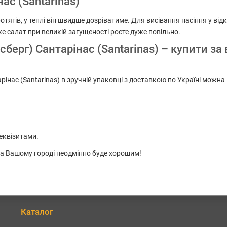
ас (Santarinas)
отягів, у теплі він швидше дозріватиме. Для висівання насіння у ві
адже салат при великій загущеності росте дуже повільно.
сберг) Сантарінас (Santarinas) – купити з
рінас (Santarinas) в зручній упаковці з доставкою по Україні можна
еквізитами.
 на Вашому городі неодмінно буде хорошим!
Каталог