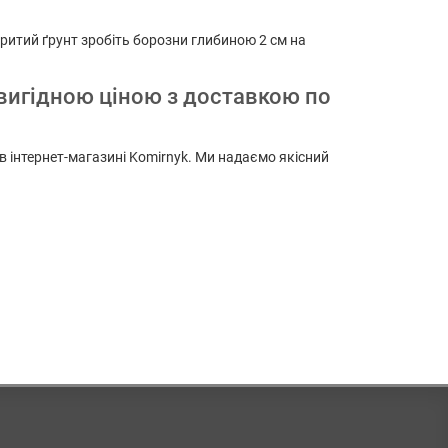
дкритий ґрунт зробіть борозни глибиною 2 см на
а вигідною ціною з доставкою по
 в інтернет-магазині Komirnyk. Ми надаємо якісний