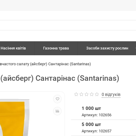
Насіння квітів
Газонна трава
Засоби захисту рослин
вчастого салату (айсберг) Сантарінас (Santarinas)
(айсберг) Сантарінас (Santarinas)
0 відгуків
1 000 шт
Артикул: 102656
5 000 шт
Артикул: 102657