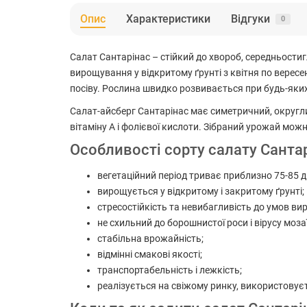
Опис
Характеристики
Відгуки
0
Салат Сантарінас – стійкий до хвороб, середньости
вирощування у відкритому ґрунті з квітня по вересе
посіву. Рослина швидко розвивається при будь-яки
Салат-айсберг Сантарінас має симетричний, округлий
вітаміну А і фолієвої кислоти. Зібраний урожай мож
Особливості сорту салату Санта
вегетаційний період триває приблизно 75-85 д
вирощується у відкритому і закритому ґрунті;
стресостійкість та невибагливість до умов в
не схильний до борошнистої роси і вірусу мозаї
стабільна врожайність;
відмінні смакові якості;
транспортабельність і лежкість;
реалізується на свіжому ринку, використовуєть