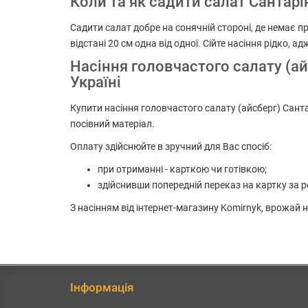
Коли та як садити салат Сантарін
Садити салат добре на сонячній стороні, де немає пр
відстані 20 см одна від одної. Сійте насіння рідко, 
Насіння головчастого салату (ай
Україні
Купити насіння головчастого салату (айсберг) Санта
посівний матеріал.
Оплату здійснюйте в зручний для Вас спосіб:
при отриманні - карткою чи готівкою;
здійснивши попередній переказ на картку за р
З насінням від інтернет-магазину Komirnyk, врожай
Інформація