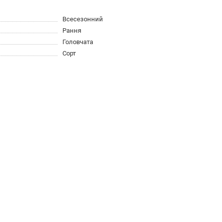
Всесезонний
Рання
Головчата
Сорт