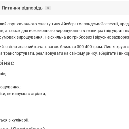
Питання-відповідь
0
глий сорт качанного салату типу Айсберг голландської селекції, пр
нь, а також для всесезонного вирощування в теплицях і під укриттям
х умовах вирощування. Не схильна до грибкових і вірусних захворю
, світло-зелений качан, вагою близько 300-400 грам. Листя хрустке,
на транспортувати, реалізовувати на свіжому ринку, зберігати і вик
рінас
нів;
ирощування;
ки, не випускає стрілки;
ся в кулінарії.