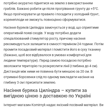
потрібно акуратно піднятися на землю з використанням
граблів. Бажано робити це після прогрівання грунту до +5°С.
Якщо проігнорувати це правило і посадити у холодний ґрунт,
коренеплоди не зможуть повноцінно сформуватися.
Насіння буряків Циліндра замочується у воді, що сприятиме
оперативній появі сходів. У воду потрібно додати
спеціалізований стимулятор росту, причому насіння
рекомендується залишити в ємності терміном 24 години. Потім
промити посадковий матеріал і помістити його в суху тканину
(бажано, щоб все відбувалося в умовах комфортної для
людини температури). Перед самою посадкою потрібно
зволожити територію та розкреслити лінії (глибина до 4 см).
Дистанція між ними не повинна бути меншою за 20 см. В
отримані борозенки слід по одному викладати насіння на
глибину 3 см і присипати землею.
Насіння буряка Циліндра – купити за
вигідною ціною з доставкою по Україні
Інтернет-магазин Komirnyk надає якісний посівний матеріал. Ви