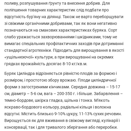
поливу, розпушування ґрунту та внесення добрив. Для
поліпшення товарних характеристик слід подбати про
відсутність бур'яну на ділянці. Також не варто переборщувати
зі свіжими органічними добривами, так як вони негативно
позначаються на смакових характеристиках буряка. Сорт
слабо уражається захворюваннями і шкідниками, тому не
вимагає спеціальних профілактичних заходів при дотриманні
стандартної агротехніки. Підходить для вирощування в якості
«ущільнюючої» культури, а при вирощуванні на окремих
грядках врожайність досягає 8-10 кг/кв.м.
Буряк Циліндра відрізняється рівністю плодів за формою і
розміром, і простотою збору врожаю. Плоди циліндричної
форми з загостреними кінчиками. Середня довжина – 15-17
см, діаметр – 5-6 см, вага – 200-350 г. і більше. Забарвлення –
темно-бордове, шкірка гладка, щільна і тонка. М'якоть
яскраво-бордового кольору, радіальні кільця і волокна
відсутні. Містить близько 9-10% цукру, 11-13% сухих речовин.
Вирощується як для вживання в свіжому вигляді, кулінарії і
консервації, так і для тривалого зберігання або переробки.