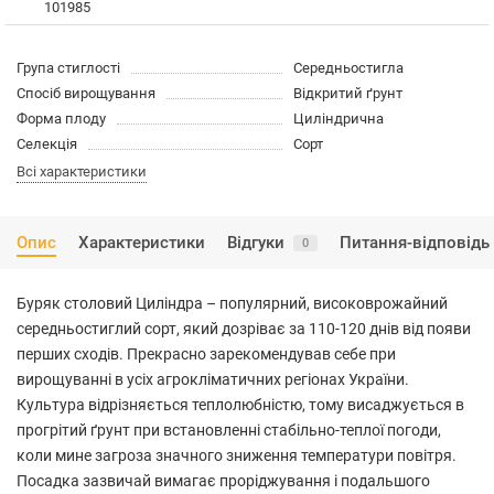
101985
Група стиглості
Середньостигла
Спосіб вирощування
Відкритий ґрунт
Форма плоду
Циліндрична
Селекція
Сорт
Всі характеристики
Опис
Характеристики
Відгуки
Питання-відповідь
0
Буряк столовий Циліндра – популярний, високоврожайний
середньостиглий сорт, який дозріває за 110-120 днів від появи
перших сходів. Прекрасно зарекомендував себе при
вирощуванні в усіх агрокліматичних регіонах України.
Культура відрізняється теплолюбністю, тому висаджується в
прогрітий ґрунт при встановленні стабільно-теплої погоди,
коли мине загроза значного зниження температури повітря.
Посадка зазвичай вимагає проріджування і подальшого