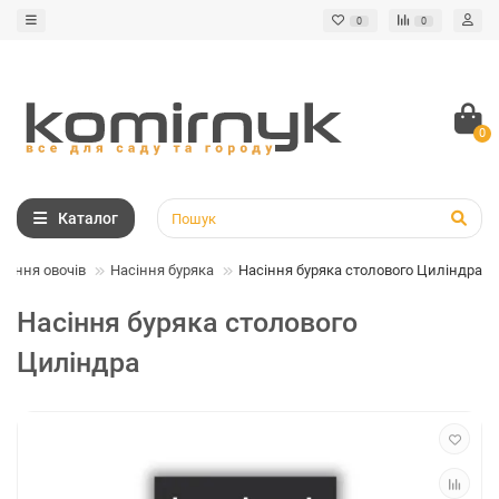
0
0
0
Каталог
сіння овочів
Насіння буряка
Насіння буряка столового Циліндра
Насіння буряка столового
Циліндра