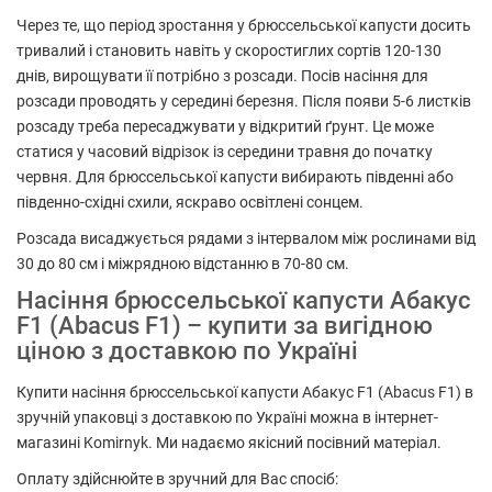
Через те, що період зростання у брюссельської капусти досить
тривалий і становить навіть у скоростиглих сортів 120-130
днів, вирощувати її потрібно з розсади. Посів насіння для
розсади проводять у середині березня. Після появи 5-6 листків
розсаду треба пересаджувати у відкритий ґрунт. Це може
статися у часовий відрізок із середини травня до початку
червня. Для брюссельської капусти вибирають південні або
південно-східні схили, яскраво освітлені сонцем.
Розсада висаджується рядами з інтервалом між рослинами від
30 до 80 см і міжрядною відстанню в 70-80 см.
Насіння брюссельської капусти Абакус
F1 (Abacus F1) – купити за вигідною
ціною з доставкою по Україні
Купити насіння брюссельської капусти Абакус F1 (Abacus F1) в
зручній упаковці з доставкою по Україні можна в інтернет-
магазині Komirnyk. Ми надаємо якісний посівний матеріал.
Оплату здійснюйте в зручний для Вас спосіб: