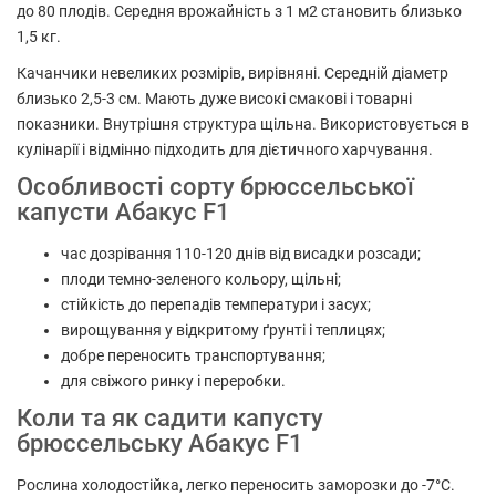
до 80 плодів. Середня врожайність з 1 м2 становить близько
1,5 кг.
Качанчики невеликих розмірів, вирівняні. Середній діаметр
близько 2,5-3 см. Мають дуже високі смакові і товарні
показники. Внутрішня структура щільна. Використовується в
кулінарії і відмінно підходить для дієтичного харчування.
Особливості сорту брюссельської
капусти Абакус F1
час дозрівання 110-120 днів від висадки розсади;
плоди темно-зеленого кольору, щільні;
стійкість до перепадів температури і засух;
вирощування у відкритому ґрунті і теплицях;
добре переносить транспортування;
для свіжого ринку і переробки.
Коли та як садити капусту
брюссельську Абакус F1
Рослина холодостійка, легко переносить заморозки до -7°C.