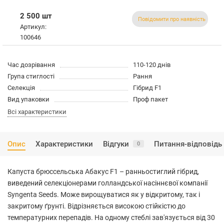
2 500 шт
Повідомити про наявність
Артикул:
100646
Час дозрівання
110-120 днів
Група стиглості
Рання
Селекція
Гібрид F1
Вид упаковки
Проф пакет
Всі характеристики
Опис
Характеристики
Відгуки
Питання-відповідь
0
Капуста брюссельська Абакус F1 – ранньостиглий гібрид,
виведений селекціонерами голландської насіннєвої компанії
Syngenta Seeds. Може вирощуватися як у відкритому, так і
закритому ґрунті. Відрізняється високою стійкістю до
температурних перепадів. На одному стеблі зав'язується від 30