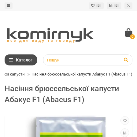
0
0
0
Каталог
ької капусти
Насіння брюссельської капусти Абакус F1 (Abacus F1)
Насіння брюссельської капусти
Абакус F1 (Abacus F1)