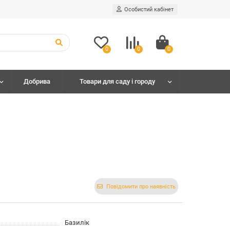
Особистий кабінет
0
0
0
Добрива
Товари для саду і городу
Повідомити про наявність
Базилік