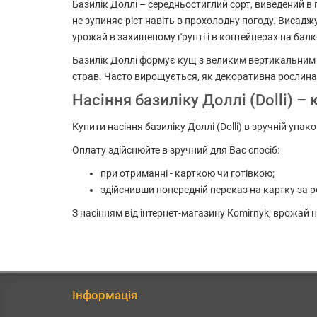
Базилік Доллі – середньостиглий сорт, виведений в 
не зупиняє ріст навіть в прохолодну погоду. Висад
урожай в захищеному ґрунті і в контейнерах на балк
Базилік Доллі формує кущ з великим вертикальним 
страв. Часто вирощується, як декоративна рослина
Насіння базиліку Доллі (Dolli) –
Купити насіння базиліку Доллі (Dolli) в зручній упа
Оплату здійснюйте в зручний для Вас спосіб:
при отриманні - карткою чи готівкою;
здійснивши попередній переказ на картку за р
З насінням від інтернет-магазину Komirnyk, врожай
Інформація