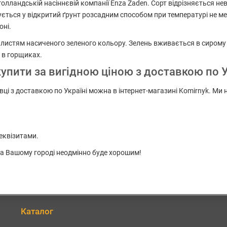
голландській насіннєвій компанії Enza Zaden. Сорт відрізняється н
жується у відкритий ґрунт розсадним способом при температурі не 
оні.
листям насиченого зеленого кольору. Зелень вживається в сирому
 в горщиках.
 купити за вигідною ціною з доставкою по У
ковці з доставкою по Україні можна в інтернет-магазині Komirnyk. Ми
еквізитами.
 на Вашому городі неодмінно буде хорошим!
Каталог