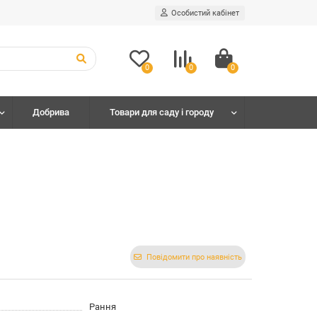
Особистий кабінет
0
0
0
Добрива
Товари для саду і городу
Повідомити про наявність
Рання