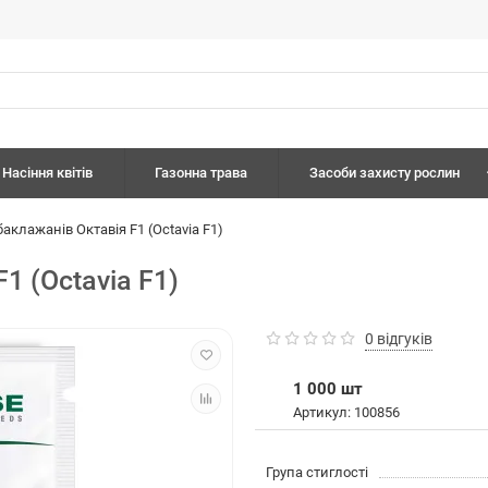
Насіння квітів
Газонна трава
Засоби захисту рослин
аклажанів Октавія F1 (Octavia F1)
1 (Octavia F1)
0 відгуків
1 000 шт
Артикул: 100856
Група стиглості