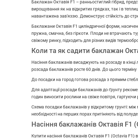
Баклажан Октавія F1 – ранньостиглий гібрид, предст
вирощування як на відкритих грядках, так і в тепл
навантажена зав'яззю. Демонструє стійкість до ст
Баклажани Октавія F1 циліндричної форми, насичено-
пружна, смачна, без гіркоти. Плоди не втрачають ту
свіжому ринку, підходить для різних видів термообр
Коли та як садити баклажан Окта
Насіння баклажанів висаджують на розсаду в кінці
розсада баклажанів росте 60 днів. До цього терміну
До посадки на город готова розсада з прямим стеблом
Для адаптації розсади баклажанів до ґрунту рекоме
годин виносити рослини на свіже повітря, гартуючи 
Схема посадки баклажанів у відкритому грунті: між
необхідності на перших порах притіняють від полуде
Насіння баклажанів Октавія F1 (
Купити насіння баклажанів Октавія F1 (Octavia F1) 