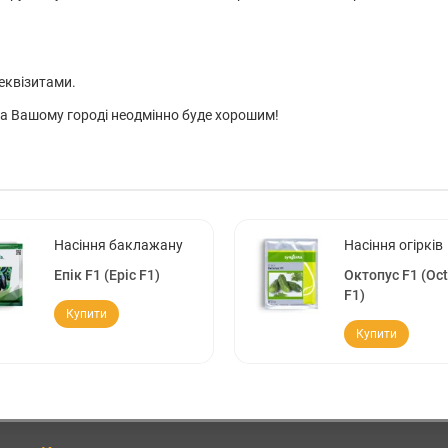
еквізитами.
 на Вашому городі неодмінно буде хорошим!
Насіння баклажану
Насіння огірків
Епік F1 (Epic F1)
Октопус F1 (Oc
F1)
Купити
Купити