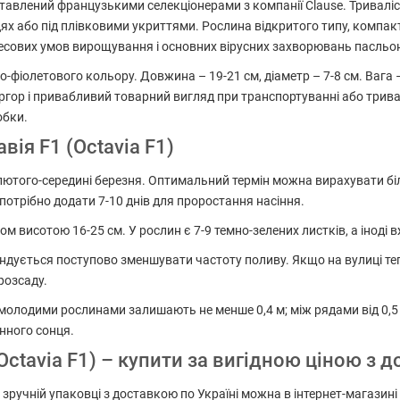
авлений французькими селекціонерами з компанії Clause. Тривалість
ицях або під плівковими укриттями. Рослина відкритого типу, компа
ресових умов вирощування і основних вірусних захворювань пасльо
фіолетового кольору. Довжина – 19-21 см, діаметр – 7-8 см. Вага 
ргор і привабливий товарний вигляд при транспортуванні або тривал
обки.
вія F1 (Octavia F1)
 лютого-середині березня. Оптимальний термін можна вирахувати бі
 потрібно додати 7-10 днів для проростання насіння.
 висотою 16-25 см. У рослин є 7-9 темно-зелених листків, а іноді вж
ндується поступово зменшувати частоту поливу. Якщо на вулиці тепл
розсаду.
 молодими рослинами залишають не менше 0,4 м; між рядами від 0,5
нного сонця.
Octavia F1) – купити за вигідною ціною з д
в зручній упаковці з доставкою по Україні можна в інтернет-магазин