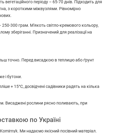
 вегетаційного періоду – 65-70 днів. Підходить для
ктна, з короткими міжвузлями. Рівномірно
нових.
– 250-300 грам. М'якоть світло-кремового кольору,
ому зберіганні. Призначений для реалізації на
льш точно. Перед висадкою в теплицю або ґрунт
е і бутони.
іше + 15°C, досвідчені садівники радять на кілька
 м. Висаджені рослини рясно поливають, при
оставкою по Україні
і Komirnyk. Ми надаємо якісний посівний матеріал.