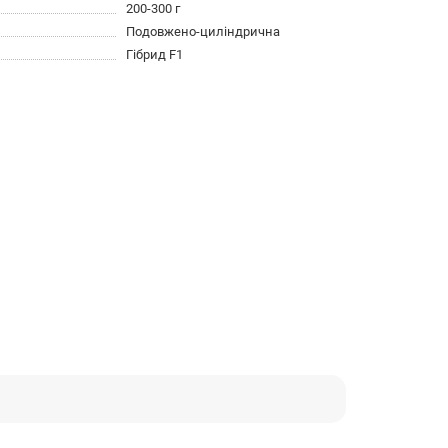
200-300 г
Подовжено-циліндрична
Гібрид F1