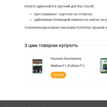
Оплату здійснюйте в зручний для Вас спосіб:
при отриманні - карткою чи готівкою;
здійснивши попередній переказ на картку за р
З насінням від інтернет-магазину Komirnyk, врожай
З цим товаром купують
Насіння баклажану
Фабіна F1 (Fabina F1)
Купити